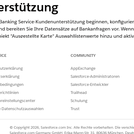
rstützung
 Banking Service-Kundenunterstützung beginnen, konfiguriere
d bereiten Sie Ihre Datensätze auf Bankanfragen vor. Wenn
kt "Ausgestellte Karte" Auswahllistenwerte hinzu und aktivi
RCE
COMMUNITY
utzerklärung
AppExchange
ence
tserklärung
Salesforce-Administratoren
erprise
und
Unlimited
Edition
bedingungen
Salesforce-Entwickler
richtlinien
Trailhead
ERFORDERLICHE BENUTZERBERECHTIGUNGEN
reinstellungscenter
Schulung
tlegen der Feldebenensicherheit:
"Profile und Berechtigungs
e Datenschutzauswahlen
Trust
anpassen"
count Details (Details zum Finanz-
Financial Services Cloud-Erw
cial Account Transactions
Cloud-Grundlagen ODER FSC-
© Copyright 2026, Salesforce.com Inc. Alle Rechte vorbehalten. Die versch
unt abrufen):
Salesforce.com Germany GmbH, Erika-Mann-Str. 31, 80636 München, Deut