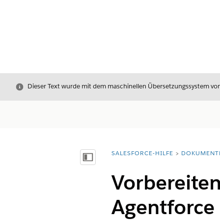
Schließen
Dieser Text wurde mit dem maschinellen Übersetzungssystem von S
SALESFORCE-HILFE
DOKUMENT
Sie befinden sich hier:
Inhalt anzeigen
Vorbereiten
Agentforce 