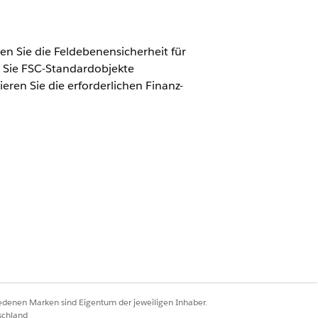
n Sie die Feldebenensicherheit für
 Sie FSC-Standardobjekte
eren Sie die erforderlichen Finanz-
sätze verwalten" UND "Anwendung
eiterung ODER Financial Services
Service
iedenen Marken sind Eigentum der jeweiligen Inhaber.
schland