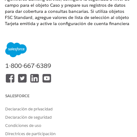
campo para el objeto Caso y prepare sus registros de datos
para dar cobertura a consultas bancarias. Si utiliza objetos
FSC Standard, agregue valores de lista de selección al objeto
Tarjeta emitida y active la configuración de cuenta financiera
requerida.
EDICIONES NECESARIAS
Disponible en: Lightning Experience
1-800-667-6389
Disponible en:
Professional Edition
,
Enterprise Edition
y
Unlimited Edition
PERMISOS DE USUARIO NECESARIOS
Para agregar campo y
Gestionar conjuntos de
SALESFORCE
establecer la seguridad a
permisos y perfiles Y
nivel de campo:
Personalizar aplicación
Declaración de privacidad
Para utilizar Obtener
Extensión de Financial
Declaración de seguridad
detalles de cuenta
Services Cloud O Financial
Condiciones de uso
financiera y Obtener
Services Cloud Foundations
transacciones de cuenta
O Servicio FSC
Directrices de participación