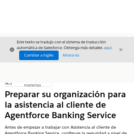
Este texto se tradujo con el sistema de traducción
automática de Salesforce. Obtenga más detalles
aquí
.
Cerrar
Cerrar
Cerrar
Cambiar a inglés
Ahora no
Índice de
Mostrar índice de materias
materias
Preparar su organización para
la asistencia al cliente de
Agentforce Banking Service
Antes de empezar a trabajar con Asistencia al cliente de
Agentforce Banking Service, configure la seguridad a nivel de