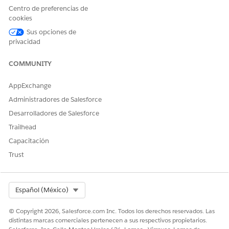
financiera:
Centro de preferencias de
cookies
Requisitos previos:
Sus opciones de
Asegúrese de que su organización está aprovisionada con
privacidad
estas licencias complementarias
AgentforceServiceAgentAddon
COMMUNITY
FSCServiceAddOn
IndustriesServiceExcellenceAddOn
AppExchange
OmnistudioDesignerAddOn
Administradores de Salesforce
BREDesignerAddon
Desarrolladores de Salesforce
OmnistudioRuntimeAddOn
UniversalCreditMetering
Trailhead
Capacitación
Configure la seguridad a nivel de campo para el campo
AccountId y el campo SourceId en el objeto Caso.
Trust
En Configuración, vaya a
Gestor de objetos
.
En el cuadro Búsqueda rápida, ingrese
, y luego
Caso
seleccione
Caso
.
Select Org
Español (México)
Seleccione
Campos y Relaciones
.
Seleccione
AccountId
y haga clic en
Establecer
© Copyright 2026, Salesforce.com Inc. Todos los derechos reservados. Las
seguridad a
nivel de campo.
distintas marcas comerciales pertenecen a sus respectivos propietarios.