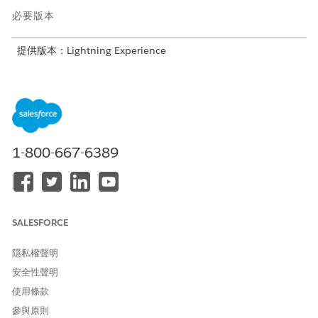
必要版本
提供版本：Lightning Experience
提供版本：
Professional
、
Enterprise
及
Unlimited
Edition
需要的使用者權限
新增欄位並設定欄位級安全性:
「管理設定檔和權限集」和
「自訂應用程式」權限
1-800-667-6389
若要使用「取得財務帳戶詳細
「Financial Services Cloud
資料」和「取得財務帳戶交
擴充」或「Financial Services
易」:
Cloud 基礎」或「FSC 服務」
SALESFORCE
先決條件：
隱私權聲明
請確認您的組織已佈建這些附加元件授權
AgentforceServiceAgentAddon
安全性聲明
FSCServiceAddOn
使用條款
IndustriesServiceExcellenceAddOn
參與原則
OmnistudioDesignerAddOn