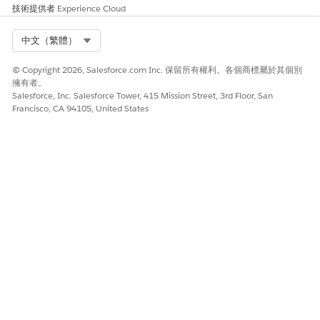
進入「設定」，移至「
物件管理員
」。
技術提供者
Experience Cloud
在「快速尋找」方塊中,輸入「
」,然後選取「
核發
核發卡片
卡片
」。
Select Org
中文（繁體）
選取「
欄位與關係
」。
針對必要欄位,新增這些選項清單值。
© Copyright 2026, Salesforce.com Inc. 保留所有權利。各個商標屬於其個別
擁有者。
欄位
選項清單值
Salesforce, Inc. Salesforce Tower, 415 Mission Street, 3rd Floor, San
Francisco, CA 94105, United States
類型
信用卡
轉帳卡
狀態
啟用
停用
建立「財務帳戶」、「財務帳戶對象」、「財務帳戶餘額」、
「財務帳戶交易」和「已核發卡片」的記錄。
請務必在所有已建立的記錄中填入「來源系統識別碼」欄位。
此文章是否解決您的問題？
請讓我們知道，以便我們改進！