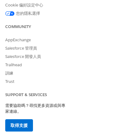
BREDesignerAddon
Cookie 偏好設定中心
OmnistudioRuntimeAddOn
您的隱私選擇
UniversalCreditMetering
COMMUNITY
設定 AccountId 欄位和「個案」物件上 SourceId 欄位的欄位
級安全性。
AppExchange
進入「設定」，移至「
物件管理員
」。
在「快速尋找」方塊中,輸入
,然後選取「
個案
」。
個案
Salesforce 管理員
選取「
欄位與關係
」。
Salesforce 開發人員
選取「
AccountId
」,然後按一下「
設定欄位級安全性
」。
Trailhead
選取「
可見
」,並針對設定檔取消選取「
唯讀
」。
同樣地,更新「個案」物件上 SourceId 欄位的欄位級安全
訓練
性。
Trust
儲存您的變更。
SUPPORT & SERVICES
如果您使用的是「FSC 標準」物件,請
啟用「財務帳戶管理標準
物件
」。
需要協助嗎？尋找更多資源或與專
如果您使用的是「FSC 標準」物件,請
啟用「即時財務帳戶資
家連線。
訊」,
以從外部核心銀行系統提取即時帳戶和交易資料。
若要針對與卡片相關的子代理程式,將選項清單值新增至「已核
取得支援
發的卡片」欄位。只有在您使用 FSC 標準物件時,才完成此步
驟。