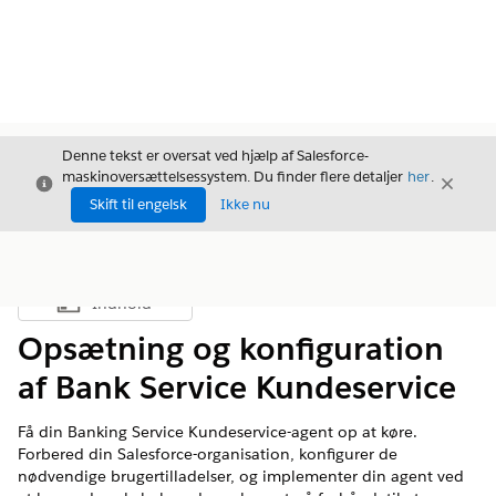
Denne tekst er oversat ved hjælp af Salesforce-
maskinoversættelsessystem. Du finder flere detaljer
her
.
Luk
Luk
Luk
Skift til engelsk
Ikke nu
Indhold
Vis indholdsfortegnelse
Opsætning og konfiguration
af Bank Service Kundeservice
Få din Banking Service Kundeservice-agent op at køre.
Forbered din Salesforce-organisation, konfigurer de
nødvendige brugertilladelser, og implementer din agent ved