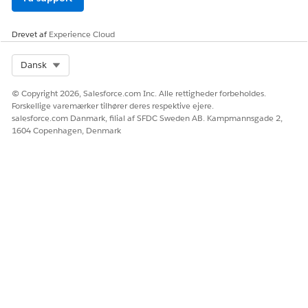
URL'er for at integrere agenten sikkert.
Implementer Bank Service Kundeservice på Experience
Drevet af
Experience Cloud
Cloud-lokalitet
Gør din Banking Service Kundeservice-agent tilgængelig
Select Org
Dansk
for kunder direkte på din Experience Cloud-lokalitet.
Konfigurer chat- og distributionsindstillinger til at
© Copyright 2026, Salesforce.com Inc. Alle rettigheder forbeholdes.
håndtere indgående forespørgsler, og brug en
Forskellige varemærker tilhører deres respektive ejere.
implementering til at integrere meddelelsesoplevelsen for
salesforce.com Danmark, filial af SFDC Sweden AB. Kampmannsgade 2,
dine kunder.
1604 Copenhagen, Denmark
LØSTE DENNE ARTIKEL DIT PROBLEM?
Giv os besked, så vi kan forbedre os!
Ja
Nej