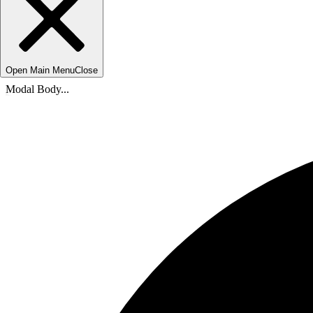
Open Main Menu
Close
Modal Body...