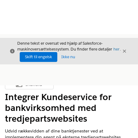
Denne tekst er oversat ved hjælp af Salesforce-
maskinoversættelsessystem. Du finder flere detaljer
her
.
Luk
Luk
Luk
Skift til engelsk
Ikke nu
Indhold
Vis indholdsfortegnelse
Integrer Kundeservice for
bankvirksomhed med
tredjepartswebsites
Udvid rækkevidden af dine banktjenester ved at
implementere din agent på eksterne tredjepartswebsites.