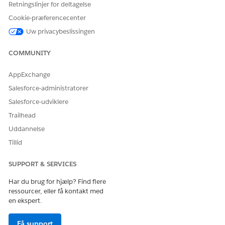
oplevelsesadministrator,
Retningslinjer for deltagelse
udgiver eller konstruktør på
Cookie-præferencecenter
den pågældende lokalitet
Uw privacybeslissingen
Forudsætninger:
COMMUNITY
Aktiver Omni-Channel
.
Forbered din organisation til Kundeservice for Agentforce
AppExchange
Banking Service
.
Salesforce-administratorer
Konfigurer agentbrugertilladelser for Kundeservice for
Agentforce Banking Service
.
Salesforce-udviklere
Opret agent fra en Agentforce Banking Service
Trailhead
Kundeservice-skabelon
.
Uddannelse
Giv brugere adgang til Forbedret chat
.
Tillid
SUPPORT & SERVICES
Har du brug for hjælp? Find flere
Gør dine meddelelsessessioner sikre på eksterne
BEMÆRK
ressourcer, eller få kontakt med
websites ved at tilføje tokenbaseret brugerbekræftelse for
en ekspert.
at opfylde din forretnings sikkerhedskrav. Se Opsætning af
tokenbaseret brugerbekræftelse for forbedrede
Få support