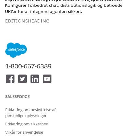
Konfigurer Forbedret chat, distributionslogik og betroede
URL'er for at integrere agenten sikkert.
EDITIONSHEADING
Tilgængelig i: Lightning Experience
Tilgængelig i:
Professional
,
Enterprise
og
Unlimited
Edition
BRUGERTILLADELSER PÅKRÆVET
1-800-667-6389
Hvis du vil oprette og
Tilladelsen Administrer
redigere et forløb:
forløb
Hvis du vil tilpasse en
Være medlem af lokaliteten
Experience Cloud-lokalitet:
OG Opret og opsæt
SALESFORCE
oplevelser
Erklæring om beskyttelse af
ELLER
personlige oplysninger
Være medlem af lokaliteten
Erklæring om sikkerhed
OG Vis opsætning og
Vilkår for anvendelse
konfiguration OG være