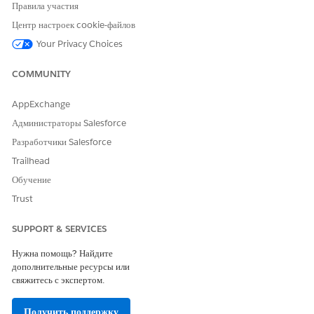
Правила участия
«Просмотр настройки и
Центр настроек cookie-файлов
конфигурации» И
администратор
Your Privacy Choices
взаимодействий, публикатор
или конструктор на данном
COMMUNITY
сайте
AppExchange
Предварительные требования:
Администраторы Salesforce
Включите мультиканал
.
Разработчики Salesforce
Подготовка организации к службе поддержки клиентов
Trailhead
Agentforce Banking Service .
Настройка полномочий пользователя Agentforce Banking
Обучение
Service Customer Assistance
.
Trust
Создание агента из шаблона помощи клиентам Agentforce
Banking Service
.
SUPPORT & SERVICES
Предоставить пользователям доступ к расширенному чату
.
Нужна помощь? Найдите
дополнительные ресурсы или
свяжитесь с экспертом.
Получить поддержку