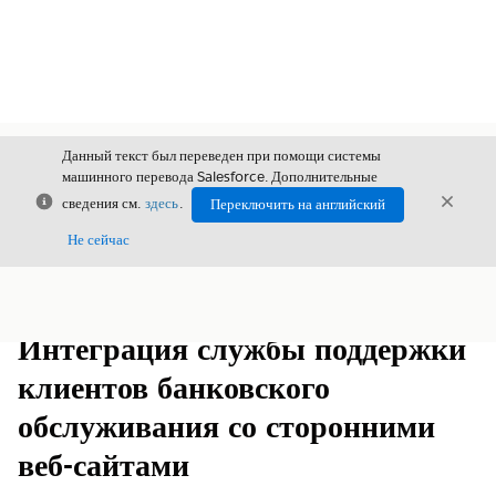
Данный текст был переведен при помощи системы
машинного перевода Salesforce. Дополнительные
Закрыть
Закры
сведения см.
здесь
.
Переключить на английский
Закрыт
Не сейчас
Содержание
Показать содержание
Интеграция службы поддержки
клиентов банковского
обслуживания со сторонними
веб-сайтами