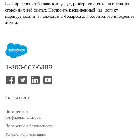
Расширьте охват банковских услуг, развернув агента на внешних
сторонних веб-сайтах. Настройте расширенный чат, логику
маршрутизации и надежные URL-адреса для безопасного внедрения
агента.
ТРЕБУЕМЫЕ ВЕРСИИ
Доступно в версиях: Lightning Experience
Доступно в версиях:
Professional Edition
,
Enterprise Edition
и
Unlimited Edition
.
1-800-667-6389
НЕОБХОДИМЫЕ ПОЛНОМОЧИЯ ПОЛЬЗОВАТЕЛЯ
Для создания и
Полномочие «Управление
редактирования потока:
потоком»
SALESFORCE
Для настройки сайта
«Являться участником сайта» И
Положение о
Experience Cloud:
«Создание и настройка
конфиденциальности
взаимодействий»
Положение о безопасности
ИЛИ
Условия использования
«Являться участником сайта» И