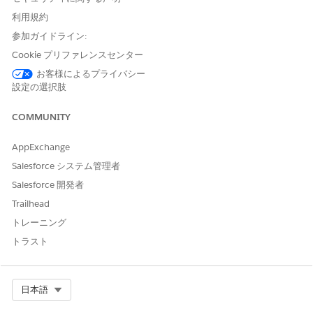
利用規約
および
参加ガイドライン:
「Omnistudio 管理者」
Cookie プリファレンスセンター
住所更新要求サブエージェン
Financial Services Cloud 拡
お客様によるプライバシー
トを使用する
張機能または FSC サービス
設定の選択肢
および
COMMUNITY
「Salesforce Foundations
Standard (Salesforce
AppExchange
Foundations 標準)」権限セッ
Salesforce システム管理者
ト
Salesforce 開発者
および
Trailhead
業種サービスの卓越性
トレーニング
および
トラスト
Omnistudio ユーザー
Agentforce を使用する
Agentforce サービスエージェ
Select Org
日本語
ントユーザー