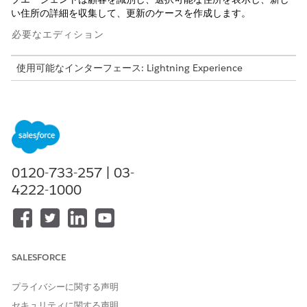
い住所の詳細を収集して、更新のケースを作成します。
必要なエディション
使用可能なインターフェース: Lightning Experience
使用可能なエディション:
Professional
Edition、
Enterprise
Edition、および
Unlimited
Edition
必要なユーザー権限
アドレス更新要求サブエージ
Financial Services Cloud 拡
0120-733-257 | 03-
ェントを設定する
張機能または FSC サービス
4222-1000
および
「Salesforce Foundations
Standard (Salesforce
Foundations 標準)」権限セッ
SALESFORCE
ト
および
プライバシーに関する声明
セキュリティに関する声明
業種サービスの卓越性