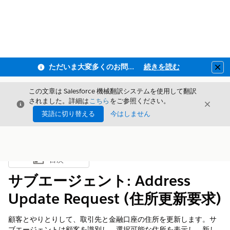
ただいま大変多くのお問い合わせをいただいており、ご連絡までにお時間を頂戴しております
続きを読む
Clo
この文章は Salesforce 機械翻訳システムを使用して翻訳
されました。詳細は
こちら
をご参照ください。
閉じる
閉じ
閉じる
英語に切り替える
今はしません
目次
目次を表示
サブエージェント: Address
Update Request (住所更新要求)
顧客とやりとりして、取引先と金融口座の住所を更新します。サ
ブエージェントは顧客を識別し、選択可能な住所を表示し、新し