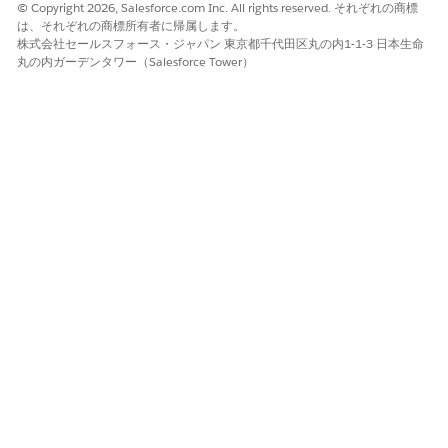
© Copyright 2026, Salesforce.com Inc. All rights reserved. それぞれの商標
は、それぞれの商標所有者に帰属します。
サブエージェントの詳細
株式会社セールスフォース・ジャパン 東京都千代田区丸の内1-1-3 日本生命
丸の内ガーデンタワー（Salesforce Tower）
API 参照名
AddressUpdateRequest
含まれるエージェントアクシ
Get Topic Config
ョン
金融口座住所の取得
金融口座住所更新のケースの
作成
必要な設定
住所更新サービスプロセス
の統合カタログユーザー権
限
統合カタログでの住所更新
サービスプロセスの設定
このサブエージェントをトリガーする発言の例
「勤務先住所を更新」
「レコードのプライマリ住所を変更する」