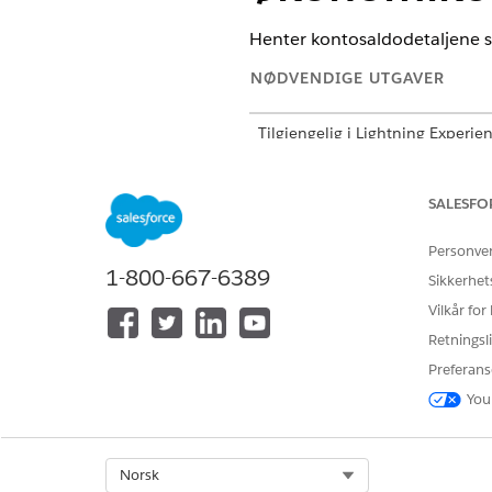
Henter kontosaldodetaljene s
NØDVENDIGE UTGAVER
Tilgjengelig i Lightning Experie
Tilgjengelig i
Professional
,
Enter
SALESFO
Personve
For å konfigurere forespørselsu
1-800-667-6389
økonomikontosaldoer:
Sikkerhet
Vilkår for
Retningsli
Preferans
You
Select Org
Norsk