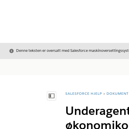
Avslutt
Denne teksten er oversatt med Salesforce maskinoversettingssyste
SALESFORCE HJELP
DOKUMENT
Du er her:
Vis innholdsfortegnelse
Underagent
økonomiko