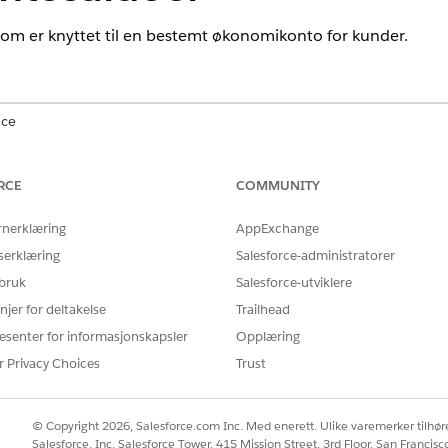
om er knyttet til en bestemt økonomikonto for kunder.
nce
prise
og
Unlimited
Edition
RCE
COMMUNITY
NØDVENDIGE BRUKERTILLATELSER
rnerklæring
AppExchange
nderagent for
Financial Services Cloud-
serklæring
Salesforce-administratorer
OG
 bruk
Salesforce-utviklere
njer for deltakelse
Trailhead
Tillatelsessettet Salesfor
esenter for informasjonskapsler
Opplæring
OG
r Privacy Choices
Trust
Industry Serviceexcellenc
OG
© Copyright 2026, Salesforce.com Inc. Med enerett. Ulike varemerker tilhøre
Salesforce, Inc. Salesforce Tower, 415 Mission Street, 3rd Floor, San Francis