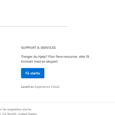
SUPPORT & SERVICES
Trenger du hjelp? Finn flere ressurser, eller få
utvidelse ELLER FSC-tjeneste
kontakt med en ekspert.
Få støtte
ce Foundations Standard
Levert av
Experience Cloud
e (Økningsmessig service)
r de respektive eierne.
co, CA 94105, United States