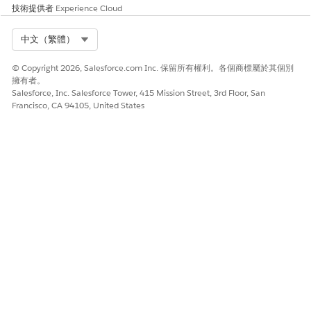
觸發此子工作人員的說話方式範例
技術提供者
Experience Cloud
「顯示我的帳戶目前餘額」
Select Org
中文（繁體）
「抓取我的信用卡目前餘額。」
© Copyright 2026, Salesforce.com Inc. 保留所有權利。各個商標屬於其個別
擁有者。
Salesforce, Inc. Salesforce Tower, 415 Mission Street, 3rd Floor, San
此文章是否解決您的問題？
Francisco, CA 94105, United States
請讓我們知道，以便我們改進！
是
否