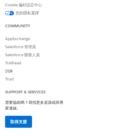
Salesforce Foundations
Cookie 偏好設定中心
Standard 權限集
您的隱私選擇
與
產業傑出服務
COMMUNITY
與
AppExchange
Omnistudio 使用者
Salesforce 管理員
Salesforce 開發人員
若要使用 Agentforce:
Agentforce 服務代理程式使用
者
Trailhead
訓練
子工作人員詳細資料
Trust
API 名稱
FinclAcctBalancesRequest
SUPPORT & SERVICES
包含的工作人員動作
取得主題組態
需要協助嗎？尋找更多資源或與專
家連線。
取得帳戶的財務帳戶
取得財務帳戶餘額
取得支援