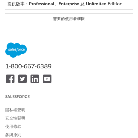
提供版本：
Professional
、
Enterprise
及
Unlimited
Edition
需要的使用者權限
若要設定財務帳戶餘額要求子
Financial Services Cloud 擴
代理程式:
充功能或 FSC 服務
與
Salesforce Foundations
Standard 權限集
1-800-667-6389
與
產業傑出服務
與
SALESFORCE
Omnistudio 管理員
隱私權聲明
若要使用財務帳戶餘額要求子
Financial Services Cloud 擴
安全性聲明
代理程式:
充功能或 FSC 服務
使用條款
與
參與原則