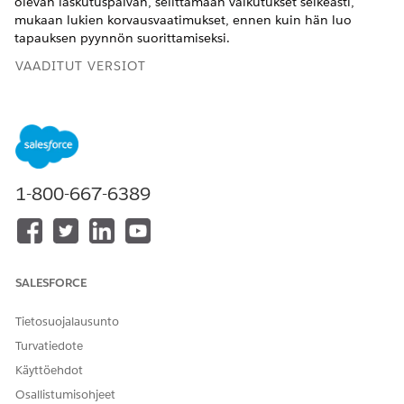
olevan laskutuspäivän, selittämään vaikutukset selkeästi,
mukaan lukien korvausvaatimukset, ennen kuin hän luo
tapauksen pyynnön suorittamiseksi.
VAADITUT VERSIOT
Käytettävissä: Lightning Experiencessa
Käytettävissä:
Professional
-,
Enterprise
- ja
Rajoittamaton
Edition-versioissa Agentforce Financial Services (aiemmalta
nimeltään Financial Services Cloud)
1-800-667-6389
TARVITTAVAT KÄYTTÖOIKEUDET
Laskutussyklin hallinnan
Financial Services Cloud -
pyyntöjen alaagentin
laajennus TAI FSC-palvelu
määrittäminen:
SALESFORCE
JA
Tietosuojalausunto
Toimialan palvelun
laadukkuus
Turvatiedote
Käyttöehdot
AND
Osallistumisohjeet
Omnistudio-pääkäyttäjä