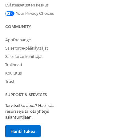
Evästeasetusten keskus
AND
Your Privacy Choices
Yhtenäistetyn katalogin
pääkäyttäjä
COMMUNITY
JA
AppExchange
Context Service -pääkäyttäjä
Salesforce-pääkäyttäjät
Laskutusjakson hallinnan
Financial Services Cloud -
Salesforce-kehittäjät
pyynnön alaagentin
laajennus TAI FSC-palvelu
Trailhead
käyttäminen:
JA
Koulutus
Trust
Toimialan palvelun
laadukkuus
SUPPORT & SERVICES
AND
Tarvitsetko apua? Hae lisää
Omnistudio-käyttäjä
resursseja tai ota yhteys
asiantuntijaan.
Salli agenttien käyttää ja
Yhtenäistetty katalogiagentti
hallita laskutussyklin
hallintapyyntöjen alitason
Hanki tukea
agentteja WhatsAppin ja