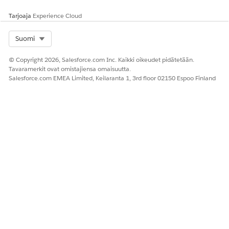
Voicen katalogikohteina:
Tarjoaja
Experience Cloud
Laskutussyklin hallinnan
Yhtenäistetty katalogin
pyyntöjen alatoimiston
yhteisökäyttäjä
Select Org
Suomi
käyttäminen ja hallinta
yhteisöportaalin ja
kolmansien osapuolten
© Copyright 2026, Salesforce.com Inc. Kaikki oikeudet pidätetään.
verkkosivustojen
Tavaramerkit ovat omistajiensa omaisuutta.
katalogikohteina:
Salesforce.com EMEA Limited, Keilaranta 1, 3rd floor 02150 Espoo Finland
Agentforcen käyttäminen:
Agentforce palveluagentti -
käyttäjä
Alagentin lisätiedot
API-nimi
BillingCycleManagementReq
uest
Mukana toimitetut
Aiheiden kokoonpanon
agenttitoiminnot
noutaminen
Tilin kortin lisätietojen
noutaminen