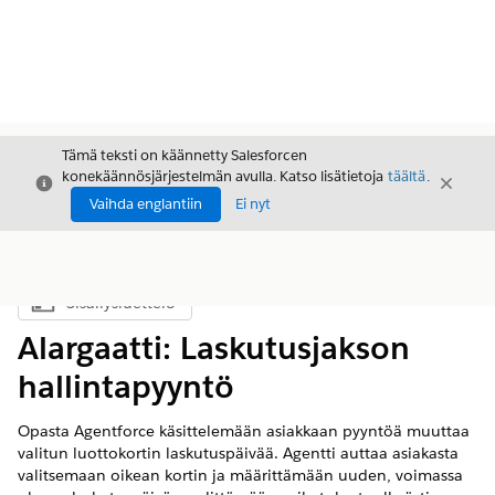
Tämä teksti on käännetty Salesforcen
konekäännösjärjestelmän avulla. Katso lisätietoja
täältä
.
Sulje
Sulje
Sulje
Vaihda englantiin
Ei nyt
Sisällysluettelo
Näytä sisällysluettelo
Alargaatti: Laskutusjakson
hallintapyyntö
Opasta Agentforce käsittelemään asiakkaan pyyntöä muuttaa
valitun luottokortin laskutuspäivää. Agentti auttaa asiakasta
valitsemaan oikean kortin ja määrittämään uuden, voimassa