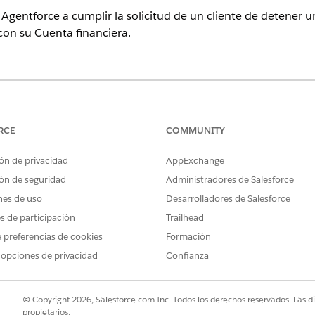
Agentforce a cumplir la solicitud de un cliente de detener 
on su Cuenta financiera.
ence
sional
,
Enterprise
e
Unlimited
con Agentforce Financial Services (an
RCE
COMMUNITY
PERMISOS DE USUARIO NECESARIOS
ón de privacidad
AppExchange
 solicitud de cancelación de pago
Extensión de Financial Se
ón de seguridad
Administradores de Salesforce
nes de uso
Desarrolladores de Salesforce
Y
es de participación
Trailhead
Industry Service Excellen
 preferencias de cookies
Formación
Y
 opciones de privacidad
Confianza
Administrador de OmniSt
© Copyright 2026, Salesforce.com Inc. Todos los derechos reservados. Las d
Y
propietarios.