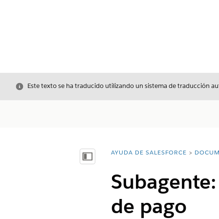
Cerrar
Este texto se ha traducido utilizando un sistema de traducción a
AYUDA DE SALESFORCE
DOCUM
Usted está aquí:
Mostrar índice de materias
Subagente:
de pago