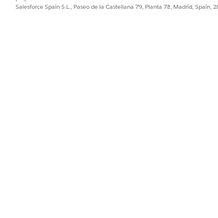
Salesforce Spain S.L., Paseo de la Castellana 79, Planta 7ª, Madrid, Spain, 
Administrador de Catálog
Y
Administrador de Servicio
olicitud de cancelación de pago de
Extensión de Financial Se
Y
Industry Service Excellen
Y
Usuario de OmniStudio
y gestionar el subagente de solicitud
Agente de catálogo unificad
que como elementos de catálogo
agente de solicitud de cancelación
Usuario de comunidad de ca
tos de catálogo para el portal de
s: