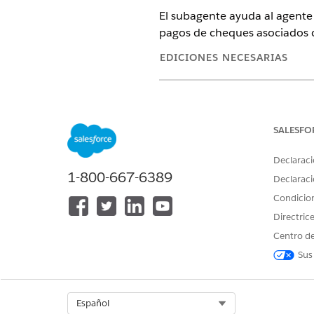
El subagente ayuda al agente 
pagos de cheques asociados c
EDICIONES NECESARIAS
Disponible en: Lightning Experi
Disponible en: Ediciones
Profes
SALESFO
Declaraci
1-800-667-6389
Para configurar el subagente de
Declaraci
de cheque:
Condicio
Directric
Centro de
Sus
Select Org
Español