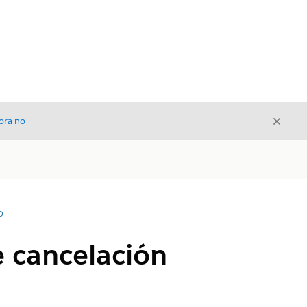
Cerrar
ora no
Cerrar
D
e cancelación