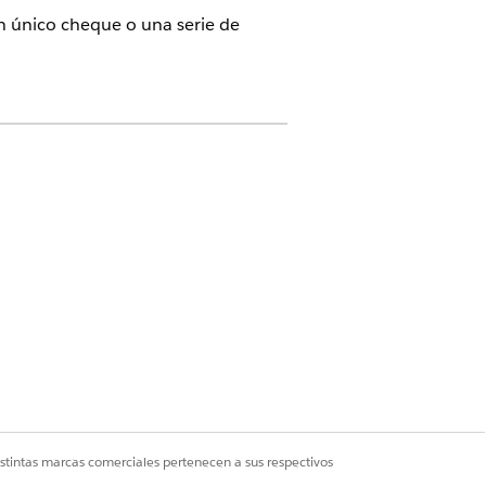
un único cheque o una serie de
teriormente Financial Services Cloud)
rvices Cloud O Servicio FSC
ce
udio
istintas marcas comerciales pertenecen a sus respectivos