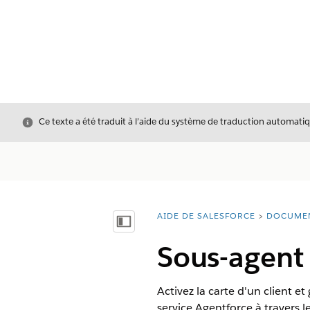
Fermer
Ce texte a été traduit à l’aide du système de traduction automatiq
AIDE DE SALESFORCE
DOCUME
Vous êtes ici :
Afficher la table des matières
Sous-agent 
Activez la carte d'un client e
service Agentforce à travers l