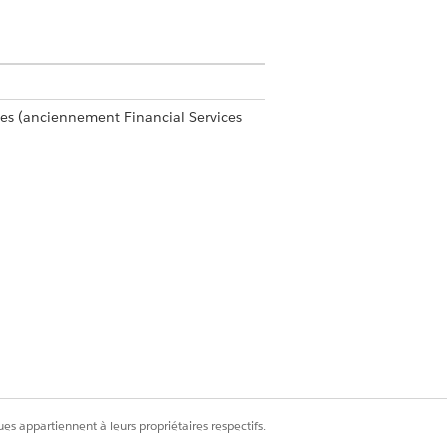
ces (anciennement Financial Services
ces Cloud OU Service FSC
ce
udio
es appartiennent à leurs propriétaires respectifs.
ue unifié