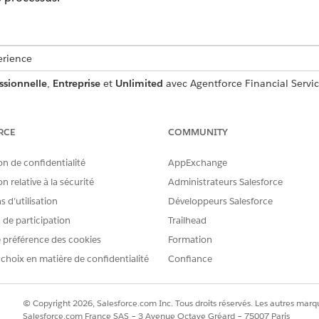
erience
ssionnelle
,
Entreprise
et
Unlimited
avec Agentforce Financial Servi
AUTORISATIONS UTILISATEUR REQUISES
RCE
COMMUNITY
e demande d'activation de carte :
Extension Financial Servi
on de confidentialité
AppExchange
ET
n relative à la sécurité
Administrateurs Salesforce
 d’utilisation
Développeurs Salesforce
Industry Service Excellen
s de participation
Trailhead
ET
 préférence des cookies
Formation
Administrateur d'Omnist
 choix en matière de confidentialité
Confiance
ET
© Copyright 2026, Salesforce.com Inc. Tous droits réservés. Les autres marqu
Administrateur du catalog
Salesforce.com France SAS – 3 Avenue Octave Gréard – 75007 Paris