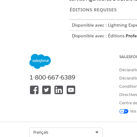
ÉDITIONS REQUISES
Disponible avec : Lightning Exp
Disponible avec : Éditions
Profe
Cloud)
SALESFO
Pour configurer un sous-agent d
Déclarati
1-800-667-6389
Déclaratio
Conditions
Directive
Centre de
Vos
Select Org
Français