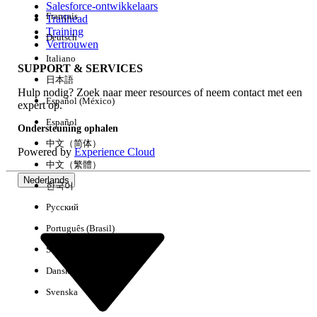
Salesforce-ontwikkelaars
Français
Trailhead
Ervaring
Training
Deutsch
Vertrouwen
Italiano
SUPPORT & SERVICES
日本語
Hulp nodig? Zoek naar meer resources of neem contact met een
Alles wissen
Gereed
Español (México)
expert op.
Español
Ondersteuning ophalen
中文（简体）
Powered by
Experience Cloud
中文（繁體）
Nederlands
한국어
Русский
Português (Brasil)
Suomi
Dansk
Svenska
Geen resultaten