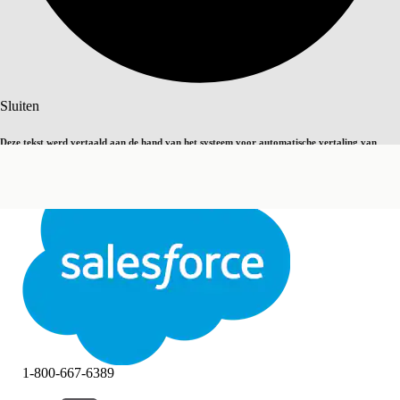
Zoeken
Sluiten
Deze tekst werd vertaald aan de hand van het systeem voor automatische vertaling van
Overschakelen op Engels
Niet nu
Salesforce. U vindt
hier
meer details.
Sluiten
Sluiten
1-800-667-6389