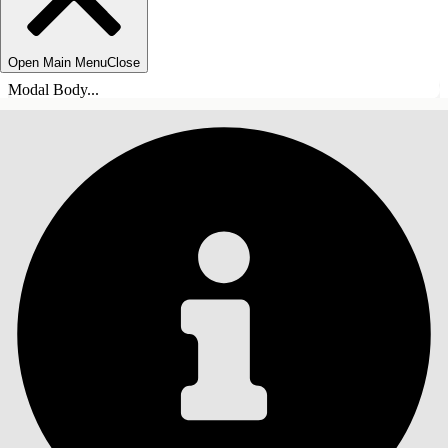
Open Main Menu
Close
Modal Body...
INHOUDSOPGAVE
Zoeken
Inhoudsopgave
weergeven
Inhoudsopgave