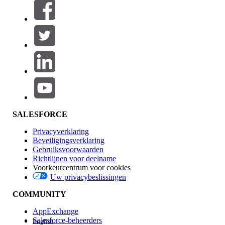
Filters (0)
FILTERS SELECTEREN
Productgebied
Toevoegen
Invloed op functies
SALESFORCE
Privacyverklaring
Beveiligingsverklaring
Gebruiksvoorwaarden
Richtlijnen voor deelname
Voorkeurcentrum voor cookies
Uw privacybeslissingen
Edition
COMMUNITY
AppExchange
Salesforce-beheerders
English