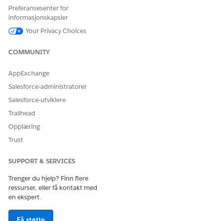
Forent katalog-administrator
Preferansesenter for
informasjonskapsler
OG
Your Privacy Choices
Konteksttjenesteadministrat
or
COMMUNITY
For å bruke underagent for
Financial Services Cloud-
AppExchange
forespørsel om
utvidelse ELLER FSC-tjeneste
kortaktivering:
Salesforce-administratorer
OG
Salesforce-utviklere
Industry Serviceexcellence
Trailhead
(Økningsmessig service)
Opplæring
OG
Trust
OmniStudio-bruker
SUPPORT & SERVICES
Slik lar du agenter bruke og
Forent katalog-agent
behandle underagent for
Trenger du hjelp? Finn flere
kortaktiveringsforespørsler
ressurser, eller få kontakt med
som katalogelementer for
en ekspert.
Whatsapp og Voice:
For å bruke og behandle
Få støtte
Forent katalog-