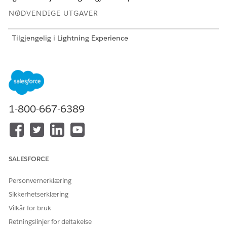
NØDVENDIGE UTGAVER
Tilgjengelig i Lightning Experience
Tilgjengelig i
Professional
,
Enterprise
og
Ubegrenset
Edition
med Agentforce Financial Services (tidligere Financial
Services Cloud)
NØDVENDIG BRUKERTILLATELSE
1-800-667-6389
For å konfigurere
Financial Services Cloud-
underagent for forespørsel
utvidelse ELLER FSC-tjeneste
om kortaktivering:
OG
Industry Serviceexcellence
SALESFORCE
(Økningsmessig service)
Personvernerklæring
OG
Sikkerhetserklæring
OmniStudio-administrator
Vilkår for bruk
OG
Retningslinjer for deltakelse