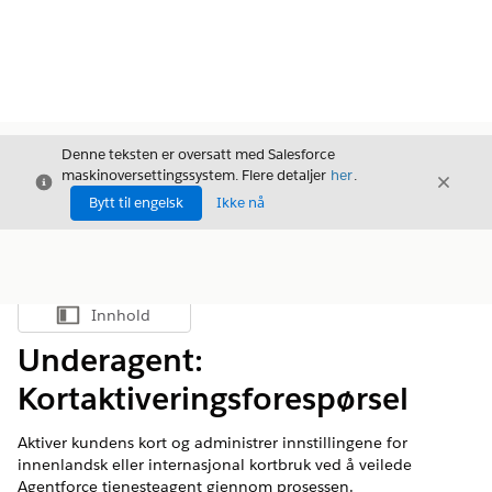
Denne teksten er oversatt med Salesforce
maskinoversettingssystem. Flere detaljer
her
.
Avslutt
Avslut
Avslutt
Bytt til engelsk
Ikke nå
Innhold
Vis innholdsfortegnelse
Underagent:
Kortaktiveringsforespørsel
Aktiver kundens kort og administrer innstillingene for
innenlandsk eller internasjonal kortbruk ved å veilede
Agentforce tjenesteagent gjennom prosessen.