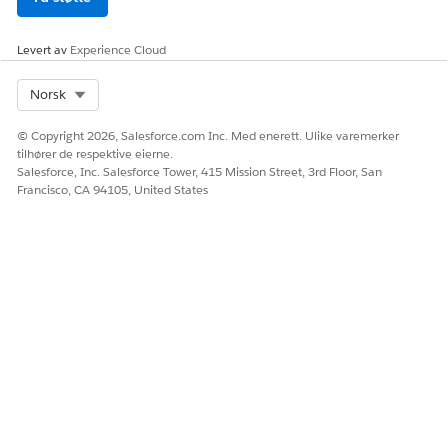
underagent for
fellesskapsbruker
kortaktiveringsforespørsler
Levert av
Experience Cloud
som katalogelementer for
fellesskapsportaler og
tredjeparts nettsteder:
Select Org
Norsk
For å bruke Agentforce:
Agentforce tjenesteagent
© Copyright 2026, Salesforce.com Inc. Med enerett. Ulike varemerker
tilhører de respektive eierne.
Underagentdetaljer
Salesforce, Inc. Salesforce Tower, 415 Mission Street, 3rd Floor, San
Francisco, CA 94105, United States
API-navn
CardActivationRequest
Inkluderte agenthandlinger
Hent emnekonfigurasjon
Få kortdetaljer for kontoen
Valider kortdetaljer
Hent kortinnstillinger
Opprette sak for
kortaktivering
Nødvendig oppsett
Unified Catalog-