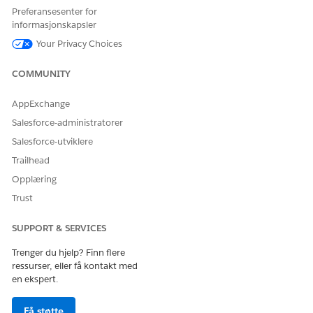
Preferansesenter for
OG
informasjonskapsler
OmniStudio-administrator
Your Privacy Choices
For å bruke underagent for
Financial Services Cloud-
COMMUNITY
forespørsel om
utvidelse ELLER FSC-tjeneste
kortlåsbehandling:
OG
AppExchange
Salesforce-administratorer
Tillatelsessettet Salesforce
Foundations Standard
Salesforce-utviklere
Trailhead
OG
Opplæring
Industry Serviceexcellence
(Økningsmessig service)
Trust
OG
SUPPORT & SERVICES
OmniStudio-bruker
Trenger du hjelp? Finn flere
ressurser, eller få kontakt med
For å bruke Agentforce:
Agentforce tjenesteagent
en ekspert.
Underagentdetaljer
Få støtte