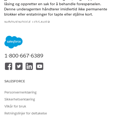
låsing og oppretter en sak for å behandle forespørselen.
Denne underagenten håndterer imidlertid ikke permanente
blokker eller erstatninger for tapte eller stjålne kort.
NØDVENDIGE UTGAVER
Tilgjengelig i Lightning Experience
Tilgjengelig i
Professional
,
Enterprise
og
Unlimited
Edition
1-800-667-6389
NØDVENDIGE BRUKERTILLATELSER
For å konfigurere
Financial Services Cloud-
underagent for forespørsel
utvidelse ELLER FSC-tjeneste
om kortlåsbehandling:
OG
SALESFORCE
Tillatelsessettet Salesforce
Personvernerklæring
Foundations Standard
Sikkerhetserklæring
OG
Vilkår for bruk
Industry Serviceexcellence
Retningslinjer for deltakelse
(Økningsmessig service)