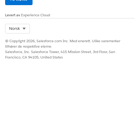
API-navn
CardLockManagementRequ
est
Levert av
Experience Cloud
Inkluderte agenthandlinger
Hent emnekonfigurasjon
Select Org
Norsk
Få kortdetaljer for kontoen
© Copyright 2026, Salesforce.com Inc. Med enerett. Ulike varemerker
Opprette sak for lås eller lås
tilhører de respektive eierne.
opp kort
Salesforce, Inc. Salesforce Tower, 415 Mission Street, 3rd Floor, San
Francisco, CA 94105, United States
Nødvendig oppsett
Unified Catalog-
brukertillatelser for låse-
eller låse opp
kortprosess
Oppsett og
konfigurasjon for Lås
eller lås opp
korttjenesteprosess i
forent katalog
Eksempler på ytringer som utløser denne
underagenten