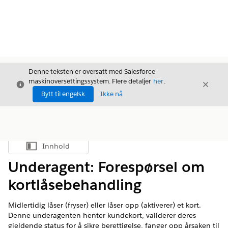
Denne teksten er oversatt med Salesforce
maskinoversettingssystem. Flere detaljer
her
.
Avslutt
Avslut
Avslutt
Bytt til engelsk
Ikke nå
Innhold
Vis innholdsfortegnelse
Underagent: Forespørsel om
kortlåsebehandling
Midlertidig låser (fryser) eller låser opp (aktiverer) et kort.
Denne underagenten henter kundekort, validerer deres
gjeldende status for å sikre berettigelse, fanger opp årsaken til