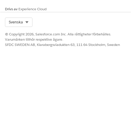
Använda och hantera
Sammanslagen
underagenter för begäran
katalogdiskussionsgruppanv
Drivs av
Experience Cloud
om hantering av kortstift
ändare
som katalogobjekt för
Select Org
diskussionsgruppportal och
Svenska
webbplatser från tredje part:
© Copyright 2026, Salesforce.com Inc. Alla rättigheter förbehålles.
Använda Agentforce:
Användare av Agentforce
Varumärken tillhör respektive ägare.
Serviceagent
SFDC SWEDEN AB, Klarabergsviadukten 63, 111 64 Stockholm, Sweden
Underagentdetaljer
API-namn
CardPinManagementReques
t .
Inkluderade agentåtgärder
Hämta ämneskonfiguration
Hämta kortdetaljer för konto
Hämta finanskontoadresser
Validera kortdetaljer
Återställning av PIN-kod för
uppfyllandekort