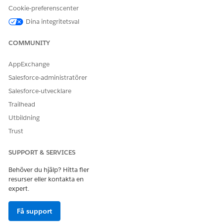
Cookie-preferenscenter
Sammanslagen
katalogadministratör
Dina integritetsval
OCH
COMMUNITY
Sammanhangsserviceadmini
stratör
AppExchange
Salesforce-administratörer
Använda underagent för
Financial Services Cloud-
begäran om hantering av
tillägg ELLER FSC-tjänst
Salesforce-utvecklare
kortstift:
Trailhead
OCH
Utbildning
Branschservicekompetens
Trust
OCH
SUPPORT & SERVICES
Omnistudio-användare
Behöver du hjälp? Hitta fler
För att låta agent använda
Agent för enhetlig katalog
resurser eller kontakta en
och hantera hantering av
expert.
kortstift, begär underagent
som katalogobjekt för
Whatsapp och Voice:
Få support