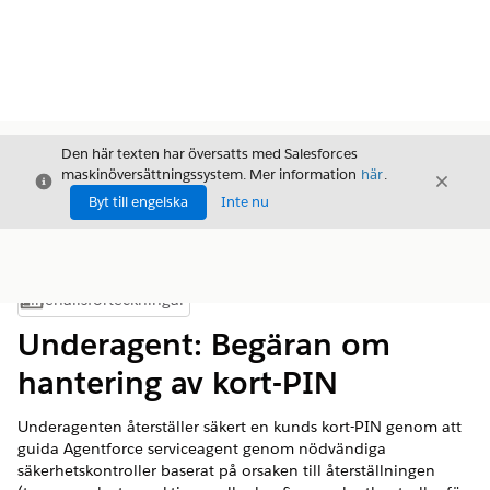
Den här texten har översatts med Salesforces
maskinöversättningssystem. Mer information
här
.
Stäng
Stäng
Stäng
Byt till engelska
Inte nu
Innehållsförteckningar
Visa innehållsförteckning
Underagent: Begäran om
hantering av kort-PIN
Underagenten återställer säkert en kunds kort-PIN genom att
guida Agentforce serviceagent genom nödvändiga
säkerhetskontroller baserat på orsaken till återställningen