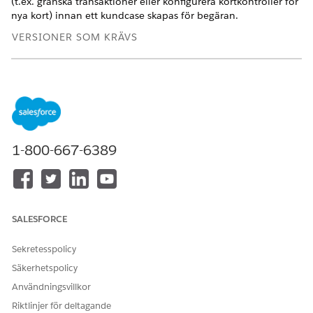
(t.ex. granska transaktioner eller konfigurera kortkontroller för
nya kort) innan ett kundcase skapas för begäran.
VERSIONER SOM KRÄVS
Tillgängliga i: Lightning Experience
Tillgängliga i:
Professional
,
Enterprise
och
Unlimited
Editions med Agentforce Financial Services (tidigare
Financial Services Cloud)
1-800-667-6389
ANVÄNDARBEHÖRIGHETER SOM KRÄVS
Konfigurera underagent för
Financial Services Cloud-
begäran om hantering av
tillägg ELLER FSC-tjänst
kortstift:
OCH
SALESFORCE
Branschservicekompetens
Sekretesspolicy
OCH
Säkerhetspolicy
Omnistudio-administratör
Användningsvillkor
OCH
Riktlinjer för deltagande