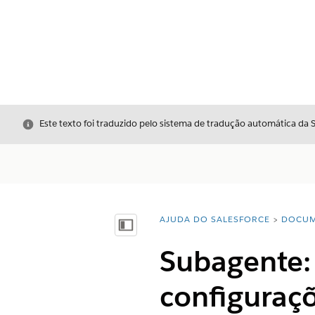
Fechar
Este texto foi traduzido pelo sistema de tradução automática da 
AJUDA DO SALESFORCE
DOCUM
Você está aqui:
Mostrar índice
Subagente:
configuraçõ