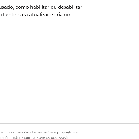
sado, como habilitar ou desabilitar
liente para atualizar e cria um
ntigo Financial Services Cloud)
vices Cloud OU Serviço do FSC
setor
udio
arcas comerciais dos respectivos proprietários.
onções, São Paulo - SP, 04575-000 Brasil