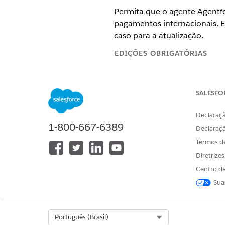
Permita que o agente Agentfo
pagamentos internacionais. Es
caso para a atualização.
EDIÇÕES OBRIGATÓRIAS
Disponível em: Lightning Exper
SALESFO
Disponível em: Edições
Professi
Declaraçã
1-800-667-6389
Declaraç
Para definir as configurações d
Termos d
gerenciamento de cartão:
Diretrize
Centro de
Sua
Select Org
Português (Brasil)