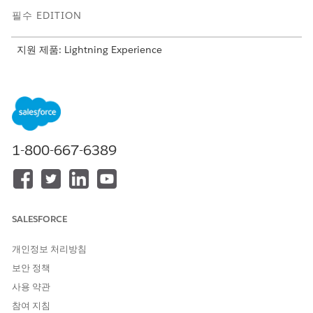
필수 EDITION
지원 제품: Lightning Experience
지원 제품:
Professional
,
Enterprise
및
Unlimited
Edition
필요한 사용자 권한
사용자에게 권한 집합 할당
FSC Service
1-800-667-6389
AND
Omnistudio 사용자
AND
SALESFORCE
산업 서비스 우수성
Agentforce 서비스 에이전트
Agentforce 서비스 에이전트
개인정보 처리방침
사용:
사용자
보안 정책
사용 약관
프롬프트 템플릿 실행:
프롬프트 템플릿 실행 사용자
권한
참여 지침