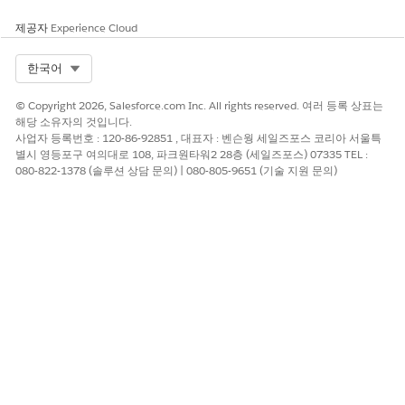
"계정 SOURCE-ACCOUNT에서 계정 DESTINATION-ACCOUNT
로 450달러의 일회성 전송 처리"
제공자
Experience Cloud
고려 사항
Select Org
한국어
일회성 및 반복 대출 및 신용 카드 결제 전송 모두 고정 숫자 금
© Copyright 2026, Salesforce.com Inc. All rights reserved. 여러 등록 상표는
액만 지원합니다. 최소 지불 기한과 같은 규칙 기반 전송은 현재
해당 소유자의 것입니다.
지원되지 않습니다.
사업자 등록번호 : 120-86-92851 , 대표자 : 벤슨웡 세일즈포스 코리아 서울특
별시 영등포구 여의대로 108, 파크원타워2 28층 (세일즈포스) 07335 TEL :
자체 계정 요청 하위 에이전트에 기금 전송 설정
080-822-1378 (솔루션 상담 문의) | 080-805-9651 (기술 지원 문의)
다음 단계를 사용하여 Agentforce 은행 서비스 고객 지원에 대한
자체 계정으로 자금 전송 서비스를 설정합니다.
통합 카탈로그 권한을 할당합니다. 금융 서비스 프로세스에 대
한
통합 카탈로그 사용자 권한
을 참조하십시오.
통합 카탈로그를 사용하여 소유 계정에 자금 전송 서비스 프로
세스를 구성합니다. 통합 카탈로그에서 금융 서비스 프로세스의
설정 및 구성
을 참조하십시오.