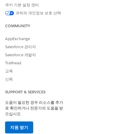
쿠키 기본 설정 센터
하위 에이전트 세부 사항
귀하의 개인정보 보호 선택
API 이름
FundsTfrToOwnAcctRequest
COMMUNITY
포함된 에이전트 작업
계정 제한 사항 가져오기
AppExchange
주제 구성 가져오기
Salesforce 관리자
계정에 대한 금융 계정 가져오
Salesforce 개발자
기
Trailhead
Financial Account Balances
교육
가져오기
신뢰
금전용 사례 만들기
SUPPORT & SERVICES
이 하위 에이전트를 트리거하는 발화의 예
도움이 필요한 경우 리소스를 추가
로 확인하거나 전문가의 도움을 받
"계정 xxxxxxx630에서 계정 xxxxxxx147로 $875의 일회성 전
으십시오.
송 사례 시작"
"계정 DEBIT-987에서 계정 UTILITY-654로 매주 금요일, 결제
지원 받기
12건으로 반복 결제에 대한 사례 시작"