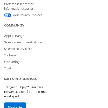
Preferansesenter for
OmniStudio-administrator
informasjonskapsler
OG
Your Privacy Choices
Forent katalog-administrator
COMMUNITY
OG
AppExchange
Konteksttjenesteadministrat
Salesforce-administratorer
or
Salesforce-utviklere
For å bruke underagent for
Financial Services Cloud-
Trailhead
forespørsel om
utvidelse ELLER FSC-tjeneste
låneutbetaling:
Opplæring
OG
Trust
Industry Serviceexcellence
(Økningsmessig service)
SUPPORT & SERVICES
OG
Trenger du hjelp? Finn flere
ressurser, eller få kontakt med
OmniStudio-bruker
en ekspert.
Slik lar du agenter bruke og
Forent katalog-agent
behandle
Få støtte