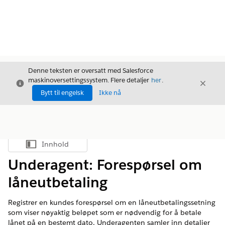
Denne teksten er oversatt med Salesforce
maskinoversettingssystem. Flere detaljer
her
.
Avslutt
Avslut
Avslutt
Bytt til engelsk
Ikke nå
Innhold
Vis innholdsfortegnelse
Underagent: Forespørsel om
låneutbetaling
Registrer en kundes forespørsel om en låneutbetalingssetning
som viser nøyaktig beløpet som er nødvendig for å betale
lånet på en bestemt dato. Underagenten samler inn detaljer