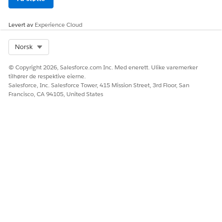
forespørselsunderagent for
låneutbetalingserklæring
som katalogelementer for
Levert av
Experience Cloud
Whatsapp og Voice:
Select Org
For å bruke og behandle
Norsk
Forent katalog-
underagent for forespørsel
fellesskapsbruker
om låneutbetalingserklæring
© Copyright 2026, Salesforce.com Inc. Med enerett. Ulike varemerker
som katalogelementer for
tilhører de respektive eierne.
fellesskapsportaler og
Salesforce, Inc. Salesforce Tower, 415 Mission Street, 3rd Floor, San
tredjeparts nettsteder:
Francisco, CA 94105, United States
For å bruke Agentforce:
Agentforce tjenesteagent
Underagentdetaljer
API-navn
RequestLoanPayoffStatemen
tRequest
Inkluderte agenthandlinger
Hent emnekonfigurasjon
Få økonomikontoer for en
konto