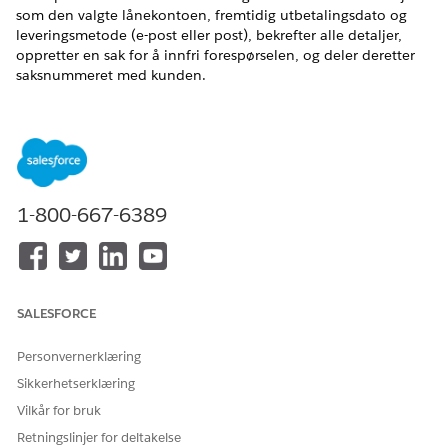
som den valgte lånekontoen, fremtidig utbetalingsdato og
leveringsmetode (e-post eller post), bekrefter alle detaljer,
oppretter en sak for å innfri forespørselen, og deler deretter
saksnummeret med kunden.
NØDVENDIGE UTGAVER
Tilgjengelig i Lightning Experience
Tilgjengelig i
Professional
,
Enterprise
og
Ubegrenset
Edition
med Agentforce Financial Services (tidligere Financial
1-800-667-6389
Services Cloud)
NØDVENDIG BRUKERTILLATELSE
For å konfigurere
Financial Services Cloud-
SALESFORCE
underagent for forespørsel
utvidelse ELLER FSC-tjeneste
om lånutbetaling:
Personvernerklæring
OG
Sikkerhetserklæring
Industry Serviceexcellence
Vilkår for bruk
(Økningsmessig service)
Retningslinjer for deltakelse
OG