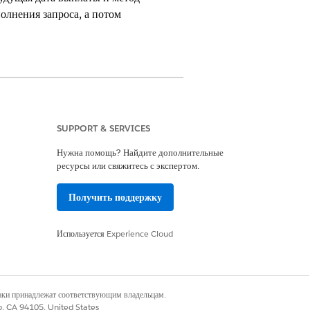
олнения запроса, а потом
ncial Services (ранее Financial
SUPPORT & SERVICES
Нужна помощь? Найдите дополнительные
ресурсы или свяжитесь с экспертом.
vices Cloud ИЛИ служба FSC
Получить поддержку
Excellence
Используется
Experience Cloud
o
наки принадлежат соответствующим владельцам.
co, CA 94105, United States