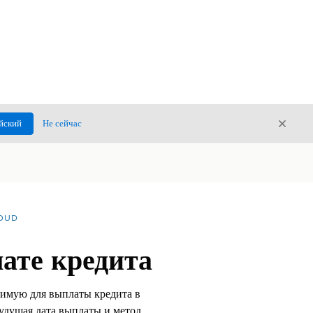
Закры
йский
Не сейчас
Закрыт
LOUD
лате кредита
димую для выплаты кредита в
будущая дата выплаты и метод