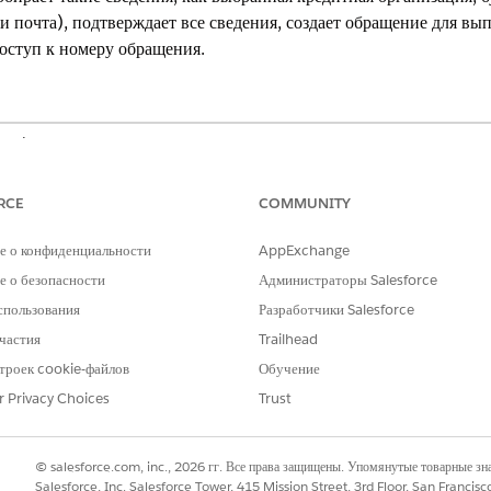
и почта), подтверждает все сведения, создает обращение для вып
оступ к номеру обращения.
xperience
Edition,
Enterprise
Edition и
Unlimited
Edition with Agentforce Fina
RCE
COMMUNITY
е о конфиденциальности
AppExchange
ТРЕБУЕМЫЕ ПОЛНОМОЧИЯ ПОЛЬЗОВАТЕЛЯ
 о безопасности
Администраторы Salesforce
а выплату кредита:
Расширение Financial Ser
спользования
Разработчики Salesforce
И
частия
Trailhead
троек cookie-файлов
Обучение
Функция Industry Service 
r Privacy Choices
Trust
И
Администратор Omnistudi
© salesforce.com, inc., 2026 гг. Все права защищены. Упомянутые товарные з
Salesforce, Inc. Salesforce Tower, 415 Mission Street, 3rd Floor, San Francis
И