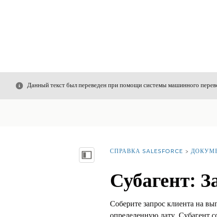
Закрыть
Данный текст был переведен при помощи системы машинного перево
СПРАВКА SALESFORCE
ДОКУМ
Вы находитесь здесь:
Показать содержание
Субагент: З
Соберите запрос клиента на вы
определенную дату. Субагент со