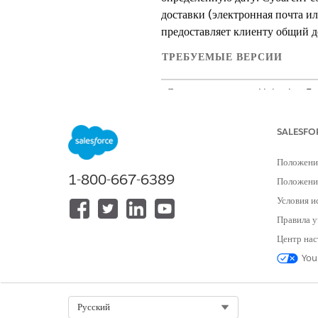
доставки (электронная почта ил
предоставляет клиенту общий д
ТРЕБУЕМЫЕ ВЕРСИИ
Доступно в версиях: Lightning E
Доступно в версиях:
Professional
Services Cloud)
SALESFO
Положени
1-800-667-6389
Положение
Для настройки субагента запроса н
Условия и
Правила у
Центр нас
You
Select Org
Русский