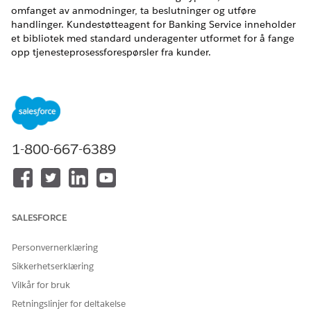
omfanget av anmodninger, ta beslutninger og utføre
handlinger. Kundestøtteagent for Banking Service inneholder
et bibliotek med standard underagenter utformet for å fange
opp tjenesteprosessforespørsler fra kunder.
NØDVENDIGE UTGAVER
Tilgjengelig i Lightning Experience
Tilgjengelig i
Professional
,
Enterprise
og
Unlimited
Edition
1-800-667-6389
Underagent: Forespørsel om adresseoppdatering
Samhandler med kunden for å oppdatere adresser for
kontoer og økonomikontoer. Underagenten identifiserer
kunden, viser tilgjengelige adresser for valg, samler inn
SALESFORCE
nye adressedetaljer og oppretter en sak for
oppdateringen.
Personvernerklæring
Underagent: Forespørsel om kortlåsebehandling
Sikkerhetserklæring
Midlertidig låser (fryser) eller låser opp (aktiverer) et kort.
Denne underagenten henter kundekort, validerer deres
Vilkår for bruk
gjeldende status for å sikre berettigelse, fanger opp
Retningslinjer for deltakelse