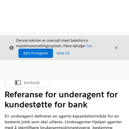
Denne teksten er oversatt med Salesforce
maskinoversettingssystem. Flere detaljer
her
.
Avslutt
Avslut
Avslutt
Bytt til engelsk
Ikke nå
Innhold
Vis innholdsfortegnelse
Referanse for underagent for
kundestøtte for bank
En underagent definerer en agents kapasitetsområde for en
bestemt jobb som skal utføres. Underagenter hjelper agenter
med å identifisere brukeranmodningstypene, bestemme