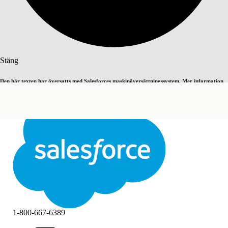
Sök
Stäng
Den här texten har översatts med Salesforces maskinöversättningssystem. Mer information
Byt till engelska
Inte nu
här
.
Stäng
Stäng
1-800-667-6389