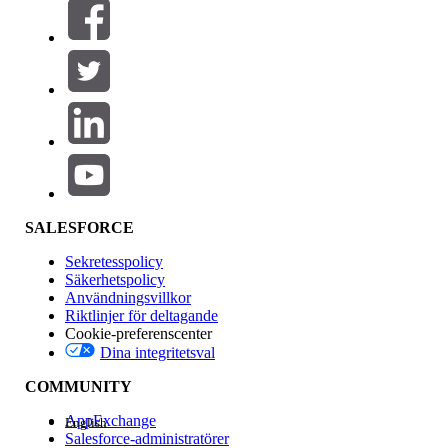
Filter (0)
VÄLJ FILTER
Lägg till
Produktområde
Funktionspåverkan
SALESFORCE
Sekretesspolicy
Säkerhetspolicy
Användningsvillkor
Riktlinjer för deltagande
Cookie-preferenscenter
Dina integritetsval
Version
COMMUNITY
AppExchange
English
Salesforce-administratörer