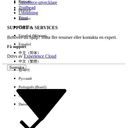
Français
Salesforce-utvecklare
Trailhead
Deutsch
Händelse
Utbildning
Trust
Italiano
日本語
SUPPORT & SERVICES
Español (México)
Behöver du hjälp? Hitta fler resurser eller kontakta en expert.
Rensa alla
Klart
Español
Få support
中文（简体）
Drivs av
Experience Cloud
中文（繁體）
Svenska
한국어
Русский
Português (Brasil)
Suomi
Dansk
Inga resultat