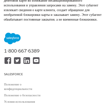
дебетовой карте во избежание несанкционированного
использования и управления запросами на замену. Этот субагент
извлекает сведения о карте клиента, создает обращение для
необратимой блокировки карты и заказывает замену. Этот субагент
обрабатывает постоянные закрытия, а не временные блокировки.
ТРЕБУЕМЫЕ ВЕРСИИ
Доступно в версиях: Lightning Experience
Доступно в версиях:
Professional
Edition,
Enterprise
Edition
1-800-667-6389
и
Unlimited
Edition with Agentforce Financial Services
(ранее Financial Services Cloud)
НЕОБХОДИМЫЕ ПОЛНОМОЧИЯ ПОЛЬЗОВАТЕЛЯ
SALESFORCE
Для настройки отчета и замены
Расширение Financial
субагента запроса карты:
Services Cloud ИЛИ служба
FSC
Положение о
конфиденциальности
И
Положение о безопасности
Функция Industry Service
Условия использования
Excellence