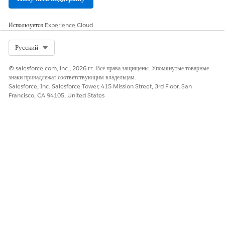
Пользователь Omnistudio
Чтобы позволить агенту
Агент объединенного каталога
Используется
Experience Cloud
использовать отчет и управлять
им, а также заменять субагента
запроса карты в качестве
Select Org
Русский
элементов каталога для
Whatsapp и Voice:
© salesforce.com, inc., 2026 гг. Все права защищены. Упомянутые товарные
знаки принадлежат соответствующим владельцам.
Для использования отчета и
Пользователь объединенного
Salesforce, Inc. Salesforce Tower, 415 Mission Street, 3rd Floor, San
управления им и замены
сообщества каталога
Francisco, CA 94105, United States
субагента запроса карты в
качестве элементов каталога
для портала сообщества и
сторонних веб-сайтов:
Для использования
Пользователь агента
Agentforce:
обслуживания Agentforce
Сведения о субагенте
API-имя
ReportCreditOrDebitCardRe
quest