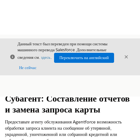
Данный текст был переведен при помощи системы
машинного перевода Salesforce. Дополнительные
Закрыть
Закры
сведения см.
здесь
.
Переключить на английский
Закрыт
Не сейчас
Содержание
Показать содержание
Субагент: Составление отчетов
и замена запроса карты
Предоставьте агенту обслуживания Agentforce возможность
обработки запроса клиента на сообщение об утерянной,
украденной, уничтоженной или собранной кредитной или