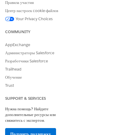
Правила участия
И
Центр настроек cookie-файлов
Администратор Omnistudio
Your Privacy Choices
И
COMMUNITY
Администратор объединенного
каталога
AppExchange
И
Администраторы Salesforce
Разработчики Salesforce
Администратор контекстной
службы
Trailhead
Обучение
Для использования отчета и
Расширение Financial
замены субагента запроса
Services Cloud ИЛИ служба
Trust
карты:
FSC
SUPPORT & SERVICES
И
Нужна помощь? Найдите
Функция Industry Service
дополнительные ресурсы или
Excellence
свяжитесь с экспертом.
И
Получить поддержку