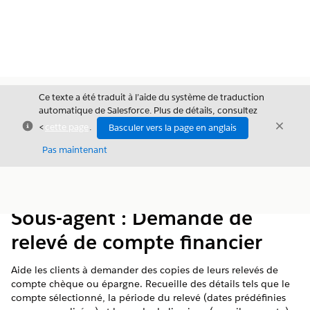
Ce texte a été traduit à l’aide du système de traduction
automatique de Salesforce. Plus de détails, consultez
Fermer
Ferme
<
cette page
.
Basculer vers la page en anglais
Fermer
Pas maintenant
Table des
Afficher la table des matières
matières
Sous-agent : Demande de
relevé de compte financier
Aide les clients à demander des copies de leurs relevés de
compte chèque ou épargne. Recueille des détails tels que le
compte sélectionné, la période du relevé (dates prédéfinies