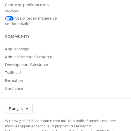
Centre de préférence des
ET
cookies
Administrateur
Vos choix en matière de
confidentialité
d'Omnistudio
Pour utiliser un sous-agent
Extension Financial Services
COMMUNITY
de demande de relevé de
Cloud OU Service FSC
compte financier :
AppExchange
ET
Administrateurs Salesforce
Ensemble d'autorisations
Développeurs Salesforce
Salesforce Foundations
Standard
Trailhead
ET
Formation
Confiance
Industry Service Excellence
ET
Select Org
Utilisateur d'Omnistudio
Français
Pour utiliser Agentforce :
Utilisateur Agent de service
© Copyright 2026, Salesforce.com Inc. Tous droits réservés. Les autres
Agentforce
marques appartiennent à leurs propriétaires respectifs.