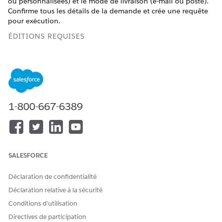
ou personnalisées) et le mode de livraison (e-mail ou poste).
Confirme tous les détails de la demande et crée une requête
pour exécution.
ÉDITIONS REQUISES
Disponible avec : Lightning Experience
Disponible avec :
Professional
Edition,
Enterprise
Edition et
Unlimited
Edition
1-800-667-6389
AUTORISATIONS UTILISATEUR REQUISES
Pour configurer le sous-
Extension Financial Services
agent de demande de relevé
Cloud OU Service FSC
de compte financier :
ET
SALESFORCE
Ensemble d'autorisations
Déclaration de confidentialité
Salesforce Foundations
Standard
Déclaration relative à la sécurité
Conditions d’utilisation
ET
Directives de participation
Industry Service Excellence