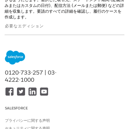
みまたはカスタムの日付)、配信方法 (メールまたは郵便) などの詳
細を収集します。要請のすべての詳細を確認し、履行のケースを
作成します。
必要なエディション
使用可能なインターフェース: Lightning Experience
使用可能なエディション:
Professional
Edition、
Enterprise
Edition、および
Unlimited
Edition
必要なユーザー権限
0120-733-257 | 03-
4222-1000
金融口座ステートメント要求
Financial Services Cloud 拡
サブエージェントを設定する
張機能または FSC サービス
および
「Salesforce Foundations
SALESFORCE
Standard (Salesforce
Foundations 標準)」権限セッ
プライバシーに関する声明
ト
セキュリティに関する声明