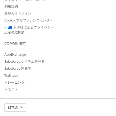
および
利用規約
業種サービスの卓越性
参加ガイドライン:
および
Cookie プリファレンスセンター
「Omnistudio 管理者」
お客様によるプライバシー
設定の選択肢
金融口座ステートメント要求
Financial Services Cloud 拡
サブエージェントを使用する
張機能または FSC サービス
COMMUNITY
および
AppExchange
「Salesforce Foundations
Salesforce システム管理者
Standard (Salesforce
Foundations 標準)」権限セッ
Salesforce 開発者
ト
Trailhead
および
トレーニング
トラスト
業種サービスの卓越性
および
Omnistudio ユーザー
Select Org
日本語