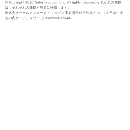
Agentforce を使用する
Agentforce サービスエージェ
© Copyright 2026, Salesforce.com Inc. All rights reserved. それぞれの商標
ントユーザー
は、それぞれの商標所有者に帰属します。
株式会社セールスフォース・ジャパン 東京都千代田区丸の内1-1-3 日本生命
丸の内ガーデンタワー（Salesforce Tower）
サブエージェントの詳細
API 参照名
FinclAcctStatementRequest
含まれるエージェントアクシ
Get Topic Config
ョン
アカウントの金融口座の取得
金融口座住所の取得
要求明細書のコピーのケース
の作成
必要な設定
要求明細書のコピーサービ
スプロセスの統合カタログ
ユーザー権限
統合カタログでの要求ステ
ートメントのコピーサービ
スプロセスの設定