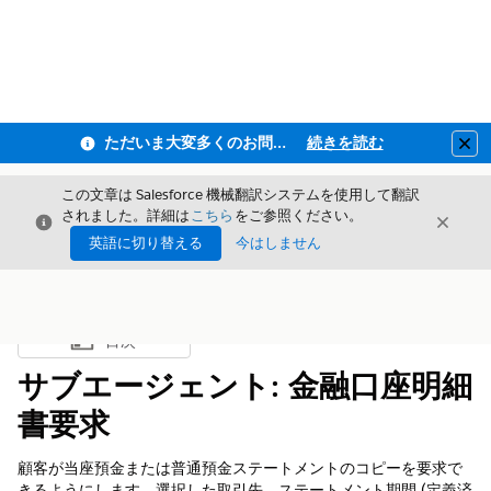
ただいま大変多くのお問い合わせをいただいており、ご連絡までにお時間を頂戴しております
続きを読む
Clo
この文章は Salesforce 機械翻訳システムを使用して翻訳
されました。詳細は
こちら
をご参照ください。
閉じる
閉じ
閉じる
英語に切り替える
今はしません
目次
目次を表示
サブエージェント: 金融口座明細
書要求
顧客が当座預金または普通預金ステートメントのコピーを要求で
きるようにします。選択した取引先、ステートメント期間 (定義済