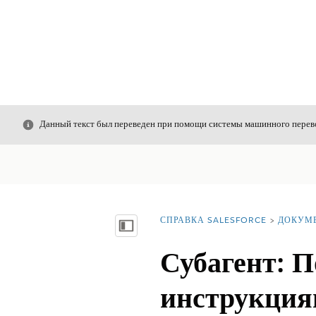
Закрыть
Данный текст был переведен при помощи системы машинного перево
СПРАВКА SALESFORCE
ДОКУМ
Вы находитесь здесь:
Показать содержание
Субагент: П
инструкци