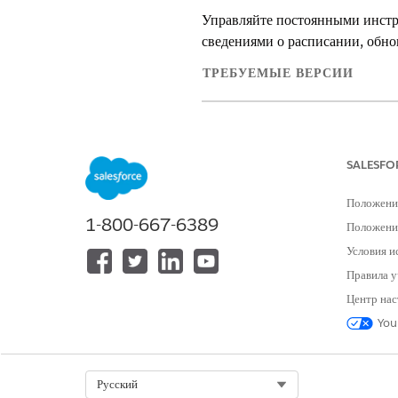
Управляйте постоянными инстр
сведениями о расписании, обно
ТРЕБУЕМЫЕ ВЕРСИИ
Доступно в версиях: Lightning E
Доступно в версиях:
Professional
Services Cloud)
SALESFO
Положени
1-800-667-6389
Положение
Для настройки субагента запроса
Условия и
инструкциями:
Правила у
Центр нас
You
Select Org
Русский