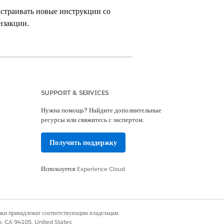
страивать новые инструкции со
нзакции.
ncial Services (ранее Financial
SUPPORT & SERVICES
Нужна помощь? Найдите дополнительные
ресурсы или свяжитесь с экспертом.
vices Cloud ИЛИ служба FSC
Получить поддержку
Используется
Experience Cloud
Excellence
o
наки принадлежат соответствующим владельцам.
co, CA 94105, United States