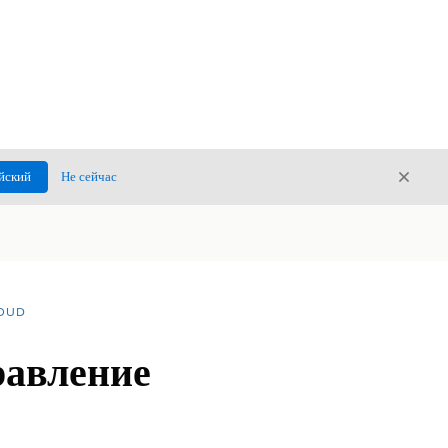
Закры
йский
Не сейчас
Закрыт
LOUD
равление