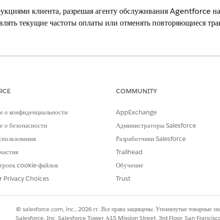
укциями клиента, разрешая агенту обслуживания Agentforce на
влять текущие частоты оплаты или отменять повторяющиеся тра
xperience
Edition,
Enterprise
Edition и
Unlimited
Edition with Agentforce Fina
RCE
COMMUNITY
е о конфиденциальности
AppExchange
ТРЕБУЕМЫЕ ПОЛНОМОЧИЯ ПОЛЬЗОВАТЕЛЯ
 о безопасности
Администраторы Salesforce
 управления постоянными
Расширение Financial Ser
спользования
Разработчики Salesforce
И
частия
Trailhead
троек cookie-файлов
Обучение
Функция Industry Service 
r Privacy Choices
Trust
И
Администратор Omnistudi
© salesforce.com, inc., 2026 гг. Все права защищены. Упомянутые товарные з
Salesforce, Inc. Salesforce Tower, 415 Mission Street, 3rd Floor, San Francis