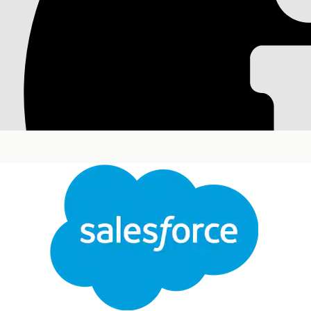
Sous-agent : Deman
Enregistrez les plans de voyage d'un client pour ga
détails du voyage (dates, destinations, coordonnée
Éditions requises
Disponible avec : Lightning Experience
Disponible avec : Éditions
Professionnelle
,
Entrep
Services Cloud)
Au
Pour configurer le sous-agent de demande de noti
voyage :