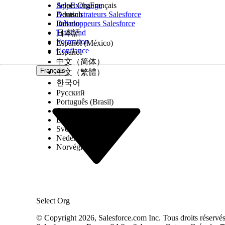
AppExchange
Select Org
Français
Pour utiliser et gérer le sous-agent de demande de
Administrateurs Salesforce
Deutsch
de voyage en tant qu'éléments de catalogue pour l
Développeurs Salesforce
Italiano
communautaire et les sites Web tiers :
Trailhead
日本語
Pour utiliser Agentforce :
Formation
Español (México)
Confiance
Español
Détails du sous-agent
中文（简体）
Français
中文（繁體）
Nom d'API
한국어
Русский
Actions de l'agent incluses
Português (Brasil)
Suomi
Dansk
Svenska
Nederlands
Norvégien
Configuration requise
Select Org
Exemples d'énoncés qui déclenchent ce sous-age
© Copyright 2026, Salesforce.com Inc. Tous droits réservés. 