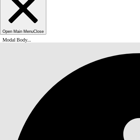
Open Main Menu
Close
Modal Body...
Vous êtes ici :
Aide de Salesforce
Documents
Financial Services Cloud Admin Guide