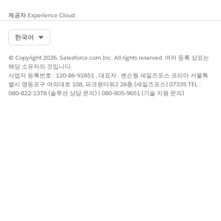
제공자
Experience Cloud
하위 에이전트 세부 사항
Select Org
한국어
API 이름
TravelNotificationRequest
© Copyright 2026, Salesforce.com Inc. All rights reserved. 여러 등록 상표는
포함된 에이전트 작업
주제 구성 가져오기
해당 소유자의 것입니다.
사업자 등록번호 : 120-86-92851 , 대표자 : 벤슨웡 세일즈포스 코리아 서울특
계정에 대한 카드 세부 사항 가
별시 영등포구 여의대로 108, 파크원타워2 28층 (세일즈포스) 07335 TEL :
져오기
080-822-1378 (솔루션 상담 문의) | 080-805-9651 (기술 지원 문의)
여행 알림에 대한 사례 만들기
필수 설정
여행 계획 알림 서비스 프
로세스에 대한 통합 카탈로
그 사용자 권한
통합 카탈로그에서 여행 계
획 알림 서비스 프로세스
설정 및 구성
이 하위 에이전트를 트리거하는 발화의 예
"다음 주에 유럽으로 여행 중이며, 내 여행을 알려드립니다."