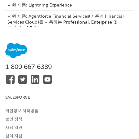
지원 제품: Lightning Experience
지원 제품: Agentforce Financial Services(기존의 Financial
Services Cloud)를 사용하는
Professional
,
Enterprise
및
Unlimited
Edition
필요한 사용자 권한
이동 알림 요청 하위 에이전트
Financial Services Cloud 확
구성:
장 또는 FSC 서비스
1-800-667-6389
AND
산업 서비스 우수성
AND
SALESFORCE
Omnistudio 관리자
AND
개인정보 처리방침
보안 정책
통합 카탈로그 관리자
사용 약관
AND
참여 지침