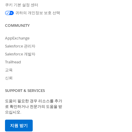
컨텍스트 서비스 관리자
쿠키 기본 설정 센터
이동 알림 요청 하위 에이전트
Financial Services Cloud 확
귀하의 개인정보 보호 선택
사용:
장 또는 FSC 서비스
COMMUNITY
AND
산업 서비스 우수성
AppExchange
AND
Salesforce 관리자
Salesforce 개발자
Omnistudio 사용자
Trailhead
에이전트가 WhatsApp 및
통합 카탈로그 에이전트
교육
Voice의 카탈로그 항목으로 이
동 알림 요청 하위 에이전트를
신뢰
사용하고 관리할 수 있도록 허
용:
SUPPORT & SERVICES
이동 알림 요청 하위 에이전트
통합 카탈로그 커뮤니티 사용
도움이 필요한 경우 리소스를 추가
를 커뮤니티 포털 및 타사 웹 사
자
로 확인하거나 전문가의 도움을 받
이트의 카탈로그 항목으로 사
으십시오.
용 및 관리:
지원 받기
Agentforce 사용:
Agentforce 서비스 에이전트
사용자