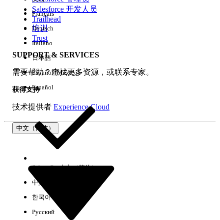
Salesforce 开发人员
Français
体验
Trailhead
培训
Deutsch
Trust
Italiano
SUPPORT & SERVICES
日本語
全部清除
完成
需要帮助？查找更多资源，或联系专家。
Español (México)
Español
获得支持
技术提供者
Experience Cloud
中文（简体）
Select Org
中文（简体）
中文（繁体）
한국어
Русский
没有结果