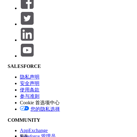
筛选器 (0)
选择筛选器
添加
产品区域
SALESFORCE
功能影响
隐私声明
安全声明
使用条款
参与准则
Cookie 首选项中心
版本
您的隐私选择
COMMUNITY
AppExchange
Salesforce 管理员
英语