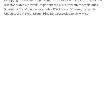
© Copyright 2026, Salesforce.com Inc. Todos los derechos reservados. Las
distintas marcas comerciales pertenecen a sus respectivos propietarios.
Salesforce, Inc. Calle Montes Urales 424, Lomas - Virreyes, Lomas de
Chapultepec V Secc., Miguel Hidalgo, 11000 Ciudad de México