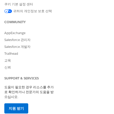
필수 EDITION
쿠키 기본 설정 센터
귀하의 개인정보 보호 선택
필요한 사용자 권한
COMMUNITY
옴니채널 설정:
응용 프로그램 사용자 정의
AppExchange
WhatsApp 채널에서 에이전트로 Messaging 세션을 라우팅하
려면
고급 옴니채널 라우팅
을 설정합니다.
Salesforce 관리자
대기열에 대한 라우팅 구성을 만듭니다
.
Salesforce 개발자
라우팅 설정 섹션에서 라우팅 우선 순위의 값(예: 1)을 입력
Trailhead
하고 라우팅 모델에 대해
가용성이 가장 높음
을 선택합니다.
작업 항목 크기 섹션에서 2와 같은 단위 수용력 값을 입력합
교육
니다.
신뢰
변경 사항을 저장합니다.
SUPPORT & SERVICES
연결된 플로에서 라우팅할 수 없는 모든 Messaging 세션을 수
신하도록
대체 대기열을 만듭니다
. Messaging 세션을 지원되는
도움이 필요한 경우 리소스를 추가
개체로 추가하고 2단계에서 생성된 라우팅 구성을 추가합니다.
로 확인하거나 전문가의 도움을 받
으십시오.
WhatsApp Messaging 채널에 대한 옴니채널 플로 만들기
지원 받기
에이전트에게 메시지를 라우팅하는 인바운드 옴니채널 플로를 추가