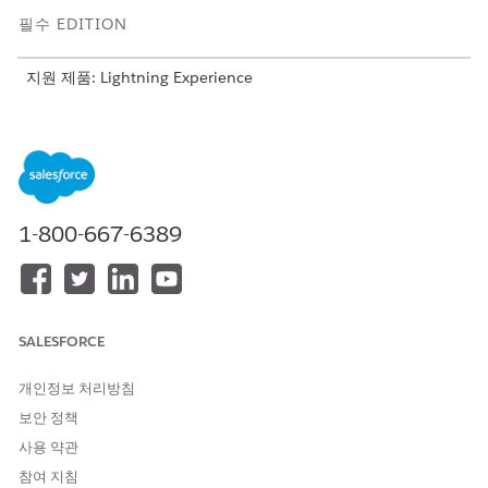
필수 EDITION
지원 제품: Lightning Experience
지원 제품:
Professional
,
Enterprise
,
Unlimited
Edition
전제 조건:
옴니채널을 활성화합니다
.
Agentforce 은행 서비스 고객 지원에 대한 조직
준비
1-800-667-6389
Agentforce 은행 서비스 고객 지원에 대한 에이전트 사용자 권
한
구성
Agentforce 은행 서비스 고객 지원 템플릿에서 에이전트 만들
기
사용자에게 Messaging에 대한 액세스 권한 부여
SALESFORCE
WhatsApp Messaging 세션에 대한 라우팅 및 대기열 설정
개인정보 처리방침
수신 WhatsApp 메시지가 우선 순위가 지정되고 배포되는 방식을
보안 정책
정의합니다. 기본 에이전트를 사용할 수 없는 경우에도 메시지가 항
사용 약관
상 대상을 찾도록 라우팅 설정 및 대체 대기열을 구성합니다.
참여 지침