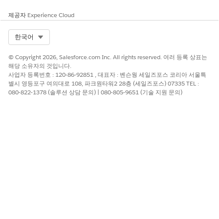
하려면 사전 구축된 '은행 서비스 에이전트 Messaging 세션 라우팅'
플로 템플릿을 복제하고 활성화합니다.
제공자
Experience Cloud
필수 EDITION
Select Org
한국어
필요한 사용자 권한
© Copyright 2026, Salesforce.com Inc. All rights reserved. 여러 등록 상표는
해당 소유자의 것입니다.
옴니채널 플로 및 고급 채팅 설
응용 프로그램 사용자 정의
사업자 등록번호 : 120-86-92851 , 대표자 : 벤슨웡 세일즈포스 코리아 서울특
정:
별시 영등포구 여의대로 108, 파크원타워2 28층 (세일즈포스) 07335 TEL :
080-822-1378 (솔루션 상담 문의) | 080-805-9651 (기술 지원 문의)
권한 집합 및 프로필 수정:
프로필 및 권한 집합 관리
Setup(설정)에서 Quick Find(빠른 검색) 상자에
(플로)를
Flow
입력한 다음
Flow(플로)
를 선택합니다.
은행 서비스 에이전트 Messaging 세션 라우팅 플로를 엽니다.
은행 서비스 에이전트 Messaging 세션 라우팅이라는 라우팅 작
업 요소에서 은행 서비스 에이전트 및 대체 대기열을 선택합니
다. 이렇게 하면 Salesforce에 고객의 연락처 레코드가 있는 경
우 인증된 WhatsApp 세션이 은행 서비스 고객 지원에 라우팅
됩니다.
Agentforce 서비스 에이전트 Messaging 세션 라우팅이라는 라
우팅 작업 요소에서 Agentforce 서비스 에이전트(또는 일반
FAQ 에이전트) 및 대체 대기열을 선택합니다. 그러면