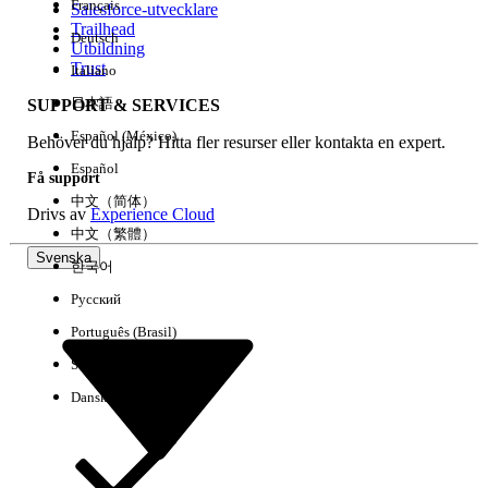
Français
Salesforce-utvecklare
Trailhead
Deutsch
Händelse
Utbildning
Trust
Italiano
日本語
SUPPORT & SERVICES
Español (México)
Behöver du hjälp? Hitta fler resurser eller kontakta en expert.
Rensa alla
Klart
Español
Få support
中文（简体）
Drivs av
Experience Cloud
中文（繁體）
Svenska
한국어
Русский
Português (Brasil)
Suomi
Dansk
Inga resultat