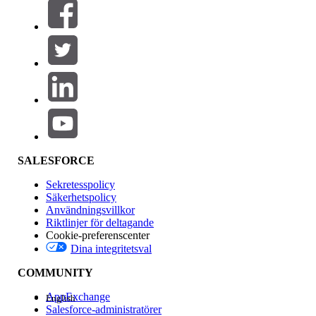
Filter (0)
VÄLJ FILTER
Lägg till
Produktområde
Funktionspåverkan
SALESFORCE
Sekretesspolicy
Säkerhetspolicy
Användningsvillkor
Riktlinjer för deltagande
Cookie-preferenscenter
Dina integritetsval
Version
COMMUNITY
AppExchange
English
Salesforce-administratörer