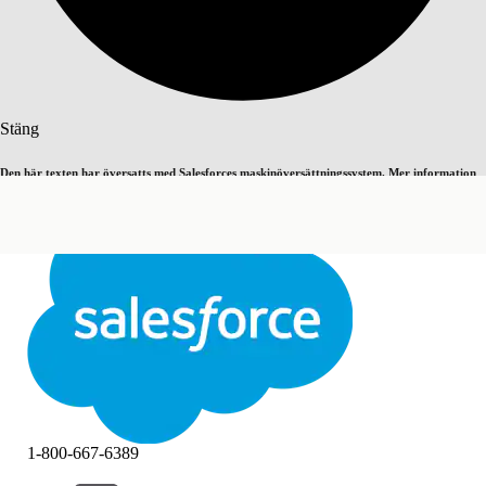
Sök
Stäng
Den här texten har översatts med Salesforces maskinöversättningssystem. Mer information
Byt till engelska
Inte nu
här
.
Stäng
Stäng
1-800-667-6389