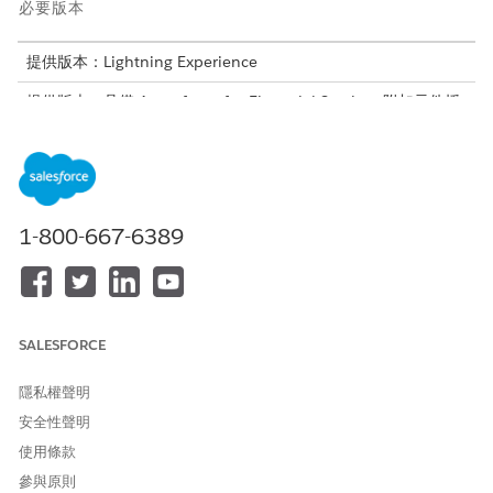
必要版本
提供版本：Lightning Experience
提供版本：具備 Agentforce for Financial Services 附加元件授
權或包含在 Agentforce 1 Financial Services Edition 中的
Professional
、
Enterprise
及
Unlimited
Edition。需要每個使
用者擁有 Agentforce for Financial Services 附加元件才能存取
動作。
1-800-667-6389
請務必先檢閱
Einstein 生成式 AI
和
Agentforce
的可用資
備註
源,再根據您的需求為貴公司實作 Agentforce。
SALESFORCE
隱私權聲明
「銀行服務員工協助」子工作人員會使用這些動作和相關聯的「整
安全性聲明
合程序」(IP)。您可以根據業務需求自訂這些動作和「整合程序」。
如需詳細資訊,請參閱
延伸銀行服務協助
。
使用條款
參與原則
工作人員動作
相關聯的子工作人員
整合程序 (IP)