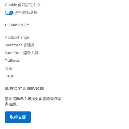
Cookie 偏好設定中心
建立個案封鎖卡片
報告轉帳或信用
ReportLostCard_C
您的隱私選擇
reateCase
卡
COMMUNITY
履行費用撤銷
費用撤銷
FSC_FulfillFeeRev
ersal
AppExchange
建立帳戶地址更新
地址更新
FSCAddressUpdat
Salesforce 管理員
e_CreateCase
個案
Salesforce 開發人員
建立變更帳單週期
帳單週期管理
FSCRtlChgBillCycl
Trailhead
_CreateCase
的個案
訓練
建立鎖定或解除鎖
卡片鎖定管理
FSCRtlLkUnlckCar
Trust
d_CreateCase
定卡片的個案
SUPPORT & SERVICES
建立管理卡片設定
卡片設定管理
ManageCardUsag
e_CreateCase
的個案
需要協助嗎？尋找更多資源或與專
家連線。
建立訂單檢查簿的
支票簿訂單
OrderCheckbook_
CreateCase
個案
取得支援
建立要求貸款支出
貸款支出對帳單
RequestLoanPayo
ffStatement_Creat
對帳單的個案