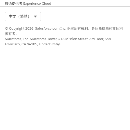
技術提供者
Experience Cloud
eCase
建立要求對帳單複
財務帳戶對帳單
RequestStatemen
Select Org
中文（繁體）
tCopies_CreateCa
本的個案
se
© Copyright 2026, Salesforce.com Inc. 保留所有權利。各個商標屬於其個別
擁有者。
建立停止檢查付款
支票簿付款取消
StopCheckPayme
Salesforce, Inc. Salesforce Tower, 415 Mission Street, 3rd Floor, San
nt_CreateCase
的個案
Francisco, CA 94105, United States
建立轉移基金的個
基金轉移至專屬
TransferFundstoO
wnAccount_Creat
案
帳戶
eCase
建立旅行通知的個
旅行通知
NotifyTravelPlans
_CreateCase
案
取得帳戶的卡片詳
卡片鎖定管理
FSC_GetCards
細資料
報告轉帳或信用
卡
卡片設定管理
帳單週期管理
卡片 PIN 碼管
理