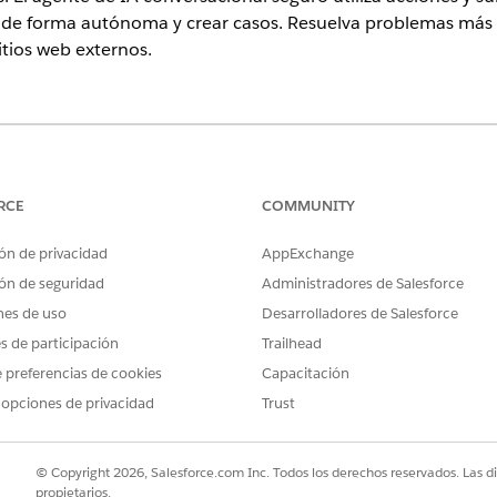
es de forma autónoma y crear casos. Resuelva problemas m
itios web externos.
ence
tion
,
Enterprise Edition
y
Unlimited Edition
RCE
COMMUNITY
isar los recursos disponibles para
IA generativa Einstein
y
Agentefo
ón de privacidad
AppExchange
 sus requisitos.
ón de seguridad
Administradores de Salesforce
nes de uso
Desarrolladores de Salesforce
l cliente de Servicio bancario utilizan estas acciones y los 
es de participación
Trailhead
 estas acciones y procedimientos de integración según sus r
 preferencias de cookies
Capacitación
pliar la asistencia
de servicio bancario.
 opciones de privacidad
Trust
SUBAGENTES ASOCIADOS
PROC
© Copyright 2026, Salesforce.com Inc. Todos los derechos reservados. Las d
a
Reportar solicitud de tarjeta de crédito
Repor
propietarios.
o débito