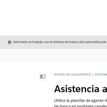
Cerrar
Este texto se tradujo con el sistema de traducción automática de
AYUDA DE SALESFORCE
DOCUM
Usted está aquí:
Mostrar índice de materias
Asistencia a
Utilice la plantilla de agente
de banca en múltiples canales