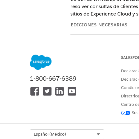
resolver consultas de client
sitios de Experience Cloud y s
EDICIONES NECESARIAS
Disponible en: Lightning Experi
Disponible en:
Professional Edi
SALESFO
Asegúrese de rev
NOTA
Declaraci
para su compañía según
1-800-667-6389
Declaraci
Condicio
Los subagentes de Asistencia a
Directric
asociados. Puede personalizar
Centro de
más información, consulte
Am
Sus
ACCIÓN DE AGENTE
Crear caso para bloquear tarjet
Select Org
Español (México)