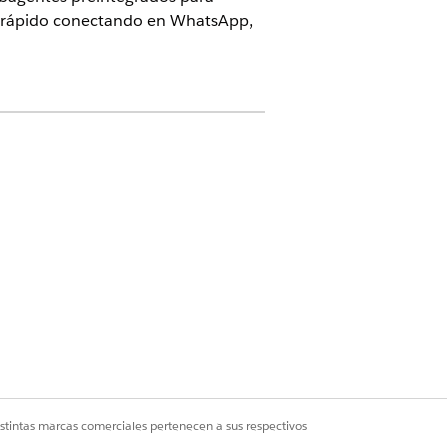
ás rápido conectando en WhatsApp,
rce
antes de implementar Agentforce
procedimientos de integración (IP)
equisitos de negocio. Para obtener
EDIMIENTO DE INTEGRACIÓN (IP)
istintas marcas comerciales pertenecen a sus respectivos
tLostCard_CreateCase