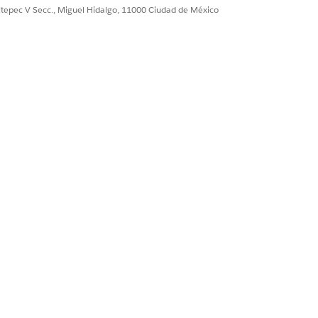
ultepec V Secc., Miguel Hidalgo, 11000 Ciudad de México
ulfillFeeReversal
dressUpdate_CreateCase
lLkUnlckCard_CreateCase
stStatementCopies_CreateCase
ferFundstoOwnAccount_CreateCase
GetCards
GetAccountAddress