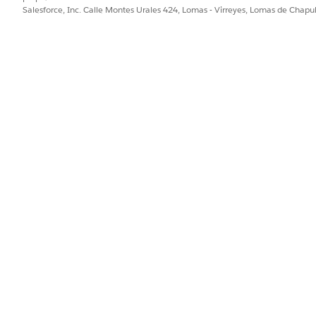
Salesforce, Inc. Calle Montes Urales 424, Lomas - Virreyes, Lomas de Chap
Solicitud de reversión de comisión
FSC_F
e dirección
Solicitud de actualización de dirección
FSCAd
bloquear
Solicitud de gestión de bloqueo de
FSCRt
tarjeta
ración de
Solicitud de extracto de cuenta
Reque
financiera
s
Solicitud de transferencia de fondos a
Trans
cuenta propia
a una cuenta
Solicitud de gestión de bloqueo de
FSC_
tarjeta
Reportar solicitud de tarjeta de crédito
o débito
financieras
Solicitud de actualización de dirección
FSC_