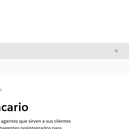
Cerrar
Cerrar
D
ncario
 agentes que sirven a sus clientes
subagentes preintegrados para