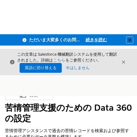
ただいま大変多くのお問い合わせをいただいており、ご連絡までにお時間を頂戴しております
続きを読む
Clo
この文章は Salesforce 機械翻訳システムを使用して翻訳
されました。詳細は
こちら
をご参照ください。
閉じる
閉じ
閉じる
英語に切り替える
今はしません
目次
目次を表示
苦情管理支援のための Data 360
の設定
苦情管理アシスタンスで過去の苦情レコードを検索および参照す
るために必要なデータ基盤を構築します。