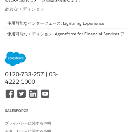
必要なエディション
使用可能なインターフェース: Lightning Experience
使用可能なエディション: Agentforce for Financial Services ア
ドオンライセンスがある、または Agentforce 1 Financial
Services Edition に含まれる
Professional
Edition、
Enterprise
Edition
、および
Unlimited
Edition。このアクションにアクセ
スするには、各ユーザーに Agentforce for Financial Services
アドオンが必要です。
0120-733-257 | 03-
開始する前に、
Data 360 で
苦情管理アシスタンスがどのように機
能するかを理解します。
4222-1000
データ基盤は、継続的なデータ ストリーム、標準化されたデータ
モデル、検索インデックスに依存します。データキットバンドル
により、これらのコンポーネントの作成が自動化され、設定プロ
セスが簡素化されます。これらのコンポーネントは、エージェン
SALESFORCE
トが過去の苦情の背景にあるコンテキストと意図を理解するのに
役立つ専用のデータライブラリを形成します。このアーキテクチ
プライバシーに関する声明
ャを確立することで、エージェントが苦情処理チームにとって高
精度で信頼性の高いツールとなるために必要な正確なコンテキス
セキュリティに関する声明