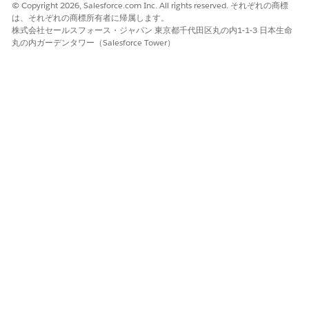
ックス設定を作成します。検索インデックスを使用すると、エ
© Copyright 2026, Salesforce.com Inc. All rights reserved. それぞれの商標
ージェントは過去の苦情レコードを検索するときにキーワード
は、それぞれの商標所有者に帰属します。
株式会社セールスフォース・ジャパン 東京都千代田区丸の内1-1-3 日本生命
とセマンティックの両方の一致を実行できます。
丸の内ガーデンタワー（Salesforce Tower）
苦情管理支援エージェントのデータライブラリを作成します。
ファイル種別のデータライブラリを作成して、エージェントを
過去の苦情データに関連付け、エージェントがすべての苦情関
連クエリの信頼できる基準点を使用できるようにします。
データライブラリを苦情管理アシスタンスに割り当てます。
アップロードした標準操作手順に基づいて顧客の問い合わせに
回答できるように、設定済みのデータライブラリをエージェン
トに接続します。
この記事で問題は解決されましたか?
ご意見をお待ちしております。
はい
いいえ