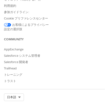
トを提供できます。
利用規約
Data 360 を
有効にします。
参加ガイドライン:
[設定] で Data 360 を有効にして、苦情管理アシスタンスに必
Cookie プリファレンスセンター
要なデータパイプラインインフラストラクチャを有効化しま
お客様によるプライバシー
す。
設定の選択肢
苦情管理支援のデータストリームを作成します。
公開苦情オブジェクト、データレークオブジェクト (DLO)、デ
COMMUNITY
ータモデルオブジェクト (DMO) のデータストリームを作成す
るには、ファイルベースの
AppExchange
Complaint_Management_Data_Bundle バンドルをアップ
ロードします。
Salesforce システム管理者
Spring '26 では、バンドルをアップロードした後に、公開苦
Salesforce 開発者
情 DLO フィールドを公開苦情 DMO に手動で
マッピングしま
Trailhead
す
。ソースとして公開苦情 DLO を選択し、その項目を対象公
トレーニング
開苦情 DMO に対応付けます。
トラスト
Summer '26 以降では、対応付けは自動的にバンドルで処理
されます。
データ キット
から検索インデックス設定を作成します。
Select Org
日本語
データキットを使用して、公開苦情オブジェクトの検索インデ