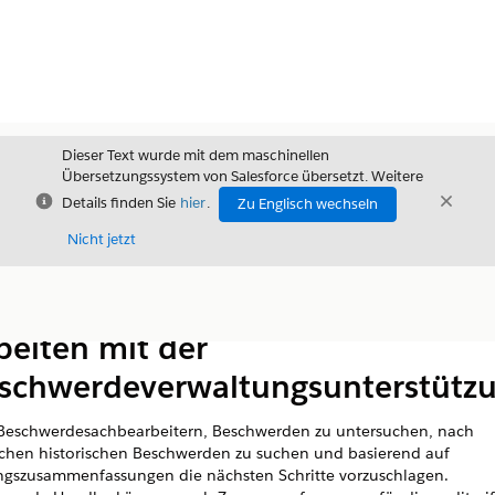
Dieser Text wurde mit dem maschinellen
Übersetzungssystem von Salesforce übersetzt. Weitere
Schließen
Schli
Details finden Sie
hier
.
Zu Englisch wechseln
Schließ
Nicht jetzt
Inhalt
Inhalt anzeigen
beiten mit der
schwerdeverwaltungsunterstütz
 Beschwerdesachbearbeitern, Beschwerden zu untersuchen, nach
chen historischen Beschwerden zu suchen und basierend auf
ngszusammenfassungen die nächsten Schritte vorzuschlagen.