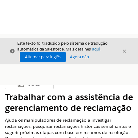
Este texto foi traduzido pelo sistema de tradução
automática da Salesforce. Mais detalhes
aqui
.
Fechar
Fecha
Fechar
Alternar para inglês
Agora não
Índice
Mostrar índice
Trabalhar com a assistência de
gerenciamento de reclamação
Ajuda os manipuladores de reclamação a investigar
reclamações, pesquisar reclamações históricas semelhantes e
sugerir próximas etapas com base em resumos de resolução.