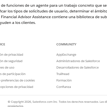
de funciones de un agente para un trabajo concreto que se v
icar los tipos de solicitudes de usuario, determinar el ámbito
s. Financial Advisor Assistance contiene una biblioteca de s
yuden a los clientes.
ence
RCE
COMMUNITY
tion
,
Enterprise Edition
y
Unlimited Edition
ón de privacidad
AppExchange
uniones de clientes de Asesor patrimonial
ón de seguridad
Administradores de Salesforce
euniones de clientes de Asesor patrimonial ayuda los asesores patri
nes de uso
Desarrolladores de Salesforce
 para prepararse para una reunión de clientes. Esto incluye recuperar
es de participación
Trailhead
mprobar objetivos financieros e identificar próximos eventos de vid
 preferencias de cookies
Formación
rior a la reunión del cliente asesor patrimonial
 opciones de privacidad
Confianza
 a la reunión del cliente asesor patrimonial ayuda los asesores pat
do planes financieros, objetivos, planes de acción, etiquetas de int
 Extraiga planes financieros, objetivos, planes de acción y eventos 
© Copyright 2026, Salesforce.com Inc. Todos los derechos reservados. Las d
ento en categorías como planificación financiera o documentación d
propietarios.