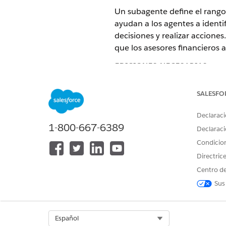
Un subagente define el rango 
ayudan a los agentes a identif
decisiones y realizar accione
que los asesores financieros a
EDICIONES NECESARIAS
Disponible en: Lightning Experi
SALESFO
Disponible en:
Professional Edi
Declaraci
1-800-667-6389
Subagente: Preparación de re
Declaraci
El subagente Preparación de r
Condicio
organizar detalles de clientes
Directric
rendimiento de la cartera, co
Centro de
Subagente: Seguimiento poste
Sus
El tema Seguimiento posterior
posteriores a la reunión crean
organizar notas de reuniones.
Select Org
Español
Clasifique tareas de seguimi