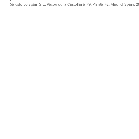
.
Salesforce Spain S.L., Paseo de la Castellana 79, Planta 7ª, Madrid, Spain, 
PROBLEMA?
ejorar!