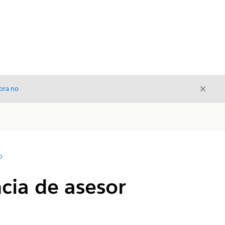
Cerrar
ora no
Cerrar
D
cia de asesor