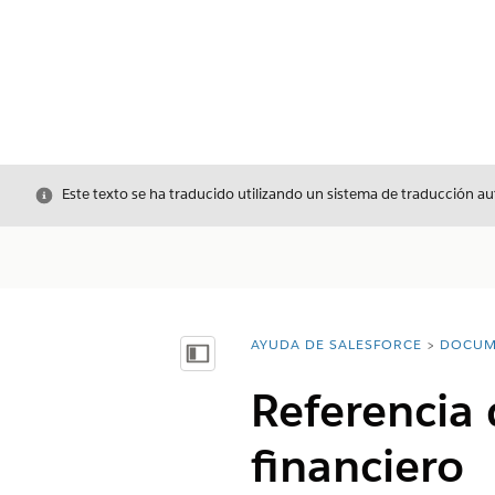
Cerrar
Este texto se ha traducido utilizando un sistema de traducción a
AYUDA DE SALESFORCE
DOCUM
Usted está aquí:
Mostrar índice de materias
Referencia 
financiero