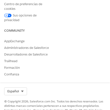
Centro de preferencias de
O
cookies
Sus opciones de
Ventas de FSC
privacidad
O
Servicio FSC
COMMUNITY
Para utilizar la Asistencia del
Permiso de usuario Einstein
AppExchange
asesor financiero del
for Financial Services
paquete FinServ:
Administradores de Salesforce
Y
Desarrolladores de Salesforce
Configuración Asistencia de
Trailhead
asesor financiero
Formación
Para utilizar Agentforce:
Conjunto de permisos
Confianza
Generador de plataforma de
agentes
Para ejecutar plantillas de
Permiso de usuario Ejecutar
Select Org
Español
solicitud:
plantillas de solicitud
© Copyright 2026, Salesforce.com Inc. Todos los derechos reservados. Las
distintas marcas comerciales pertenecen a sus respectivos propietarios.
Esta es una función de paquete gestionado de Financial