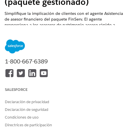
(paquete gestionado)
Simplifique la implicación de clientes con el agente Asistencia
de asesor financiero del paquete FinServ. El agente
proporciona a los asesores de patrimonio acceso rápido a
perspectivas de resumen de clientes que incluyen el
rendimiento de la cartera, objetivos financieros, eventos de
vida y mucho más.
EDICIONES NECESARIAS
1-800-667-6389
Disponible en: Lightning Experience
Disponible en:
Professional Edition
,
Enterprise Edition
y
Unlimited Edition
SALESFORCE
PERMISOS NECESARIOS
Declaración de privacidad
Para utilizar Financial
Extensión de Financial
Services Cloud:
Services Cloud
Declaración de seguridad
Condiciones de uso
O
Directrices de participación
Fundación FSC