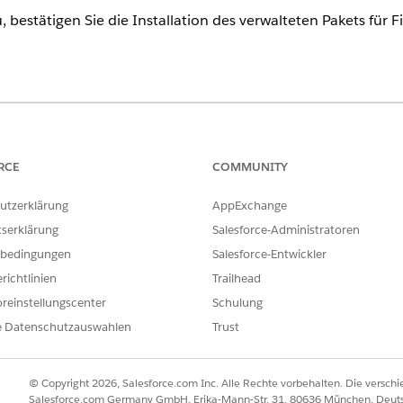
bestätigen Sie die Installation des verwalteten Pakets für F
ence
erprise
und
Unlimited
Edition
RCE
COMMUNITY
ERFORDERLICHE BERECHTIGUNGEN
utzerklärung
AppExchange
es Cloud:
Financial Services Cloud 
tserklärung
Salesforce-Administratoren
bedingungen
Salesforce-Entwickler
ODER
richtlinien
Trailhead
FSC Foundation
reinstellungscenter
Schulung
ODER
e Datenschutzauswahlen
Trust
FSC-Vertrieb
© Copyright 2026, Salesforce.com Inc. Alle Rechte vorbehalten. Die versch
ODER
Salesforce.com Germany GmbH, Erika-Mann-Str. 31, 80636 München, Deut