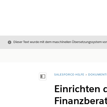
Schließen
Dieser Text wurde mit dem maschinellen Übersetzungssystem von S
SALESFORCE-HILFE
DOKUMENT
Sie befinden sich hier:
Inhalt anzeigen
Einrichten 
Finanzberat