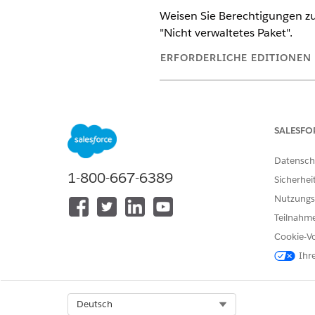
Weisen Sie Berechtigungen zu, 
"Nicht verwaltetes Paket".
ERFORDERLICHE EDITIONEN
Verfügbarkeit: Lightning Experi
Verfügbarkeit:
Professional
,
Ent
SALESFO
Datensch
1-800-667-6389
Verwenden der Financial Servic
Sicherhei
Nutzungs
Teilnahme
Cookie-Vo
Ihr
Select Org
Deutsch