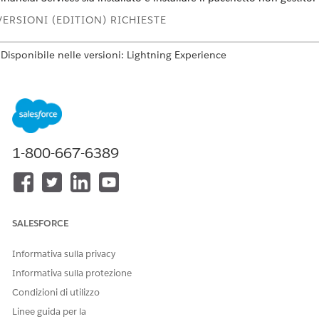
VERSIONI (EDITION) RICHIESTE
Disponibile nelle versioni: Lightning Experience
Disponibile in:
Professional Edition
,
Enterprise Edition
e
Unlimited
Edition
AUTORIZZAZIONI RICHIESTE
1-800-667-6389
Per utilizzare Financial Services
Estensione Financial Services
Cloud:
Cloud
O
Fondazione FSC
SALESFORCE
O
Informativa sulla privacy
Vendite FSC
Informativa sulla protezione
O
Condizioni di utilizzo
Servizio FSC
Linee guida per la