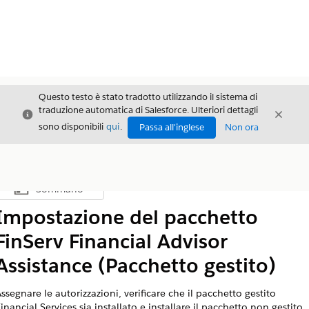
Questo testo è stato tradotto utilizzando il sistema di
traduzione automatica di Salesforce. Ulteriori dettagli
Chiudi
Chiud
Chiudi
sono disponibili
qui
.
Passa all'inglese
Non ora
Sommario
Mostra sommario
Impostazione del pacchetto
FinServ Financial Advisor
Assistance (Pacchetto gestito)
ssegnare le autorizzazioni, verificare che il pacchetto gestito
inancial Services sia installato e installare il pacchetto non gestito.