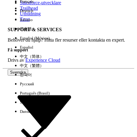
Français
Salesforce-utvecklare
Trailhead
Deutsch
Händelse
Utbildning
Trust
Italiano
日本語
SUPPORT & SERVICES
Español (México)
Behöver du hjälp? Hitta fler resurser eller kontakta en expert.
Rensa alla
Klart
Español
Få support
中文（简体）
Drivs av
Experience Cloud
中文（繁體）
Svenska
한국어
Русский
Português (Brasil)
Suomi
Dansk
Inga resultat