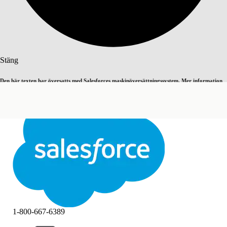
Sök
Stäng
Den här texten har översatts med Salesforces maskinöversättningssystem. Mer information
Byt till engelska
Inte nu
här
.
Stäng
Stäng
1-800-667-6389