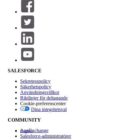
Filter (0)
VÄLJ FILTER
Lägg till
Produktområde
Funktionspåverkan
SALESFORCE
Sekretesspolicy
Säkerhetspolicy
Användningsvillkor
Riktlinjer för deltagande
Cookie-preferenscenter
Dina integritetsval
Version
COMMUNITY
AppExchange
English
Salesforce-administratörer