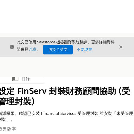
此文已使用 Salesforce 機器翻譯系統翻譯。更多詳細資料
結束
結束
結束
請參見
此處
。
切換至英文
不要現在
目錄
顯示目錄
設定 FinServ 封裝財務顧問協助 (受
管理封裝)
指派權限、確認已安裝 Financial Services 受管理封裝,並安裝「未受管理
封裝」。
必要版本