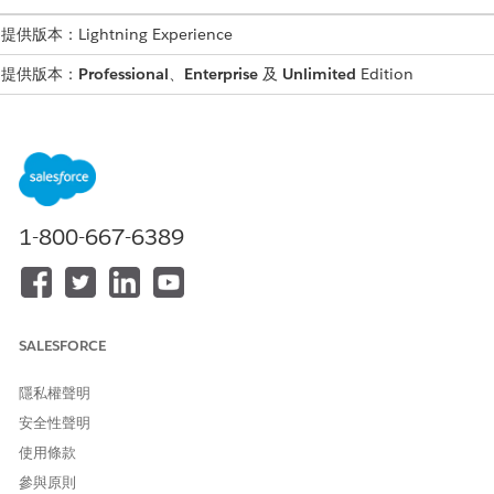
提供版本：Lightning Experience
提供版本：
Professional
、
Enterprise
及
Unlimited
Edition
需要的權限
若要使用 Financial Services
Financial Services Cloud 擴充功
Cloud:
能
或
1-800-667-6389
FSC 基金會
或
FSC 銷售量
SALESFORCE
或
FSC 服務
隱私權聲明
安全性聲明
若要使用 FinServ 封裝財務顧問協
Einstein for Financial Services
助:
使用者權限
使用條款
參與原則
與