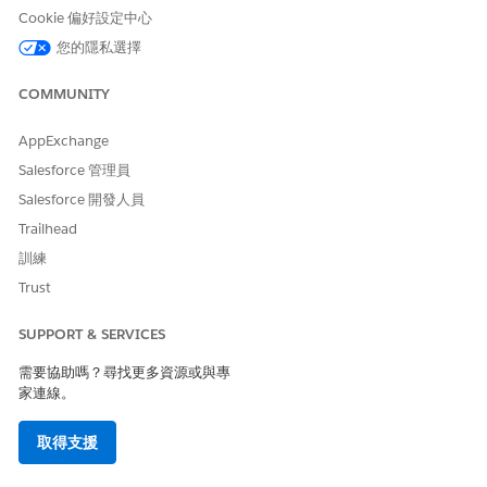
Cookie 偏好設定中心
「財務顧問協助」設定
您的隱私選擇
若要使用 Agentforce:
「工作人員平台產生器」權限集
COMMUNITY
若要執行提示範本:
「執行提示範本」使用者權限
AppExchange
這是 Financial Services Cloud 受管理封裝功能。
Salesforce 管理員
指派 Agentforce、Financial Services Cloud、Agentforce 和
Salesforce 開發人員
Prompt 範本權限。
Trailhead
確認已安裝 Financial Services Cloud (FSC) 封裝。
訓練
設定 Einstein 生成式 AI
。
啟用 Agentforce
Trust
。
開啟帳戶對連絡人關係。
進入「設定」,尋找並選取「
帳戶設定
」。
SUPPORT & SERVICES
在「將連絡人關聯到多個帳戶設定」區段中,選取「
允許使用者將
需要協助嗎？尋找更多資源或與專
絡人關聯到多個用戶與潛在客戶
」。
家連線。
儲存您的變更。
安裝「財務服務工作人員未受管理封裝」。
取得支援
提供 Agentforce 資產以搭配 Financial Services Cloud 受管理封裝
用。