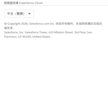
技術提供者
Experience Cloud
在瀏覽器瀏覽列中輸入封裝的 URL,然後按下 Enter。
https://login.salesforce.com/packaging/installPackage.apex
Select Org
中文（繁體）
p0=04ta500000BvTBp
輸入您的 Salesforce 使用者認證。
© Copyright 2026, Salesforce.com Inc. 保留所有權利。各個商標屬於其個別
選取受眾。
擁有者。
按一下「
安裝
」。
Salesforce, Inc. Salesforce Tower, 415 Mission Street, 3rd Floor, San
若要確認安裝未受管理封裝,請進入「設定」,尋找並選取「
已安裝
Francisco, CA 94105, United States
封裝
」,然後尋找「財務服務工作人員未受管理封裝」。
此文章是否解決您的問題？
請讓我們知道，以便我們改進！
是
否