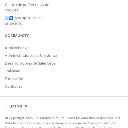
Centro de preferencias de
O
cookies
Fundación FSC
Sus opciones de
privacidad
O
Ventas de FSC
COMMUNITY
O
AppExchange
Servicio FSC
Administradores de Salesforce
Para utilizar la Asistencia del
Permiso de usuario Einstein
Desarrolladores de Salesforce
asesor financiero del
for Financial Services
paquete FinServ:
Trailhead
Y
Formación
Configuración Asistencia de
Confianza
asesor financiero
Para utilizar Agentforce:
Conjunto de permisos
Generador de plataforma de
Select Org
Español
agentes
© Copyright 2026, Salesforce.com Inc. Todos los derechos reservados. Las
Para ejecutar plantillas de
Permiso de usuario Ejecutar
distintas marcas comerciales pertenecen a sus respectivos propietarios.
solicitud:
plantillas de solicitud