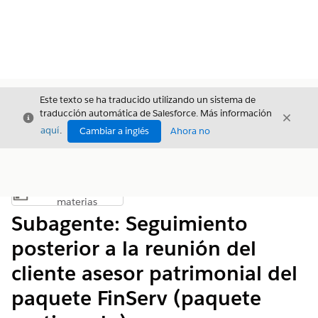
Este texto se ha traducido utilizando un sistema de
traducción automática de Salesforce. Más información
Cerrar
Cerrar
Cerrar
aquí
.
Cambiar a inglés
Ahora no
Índice de
Mostrar índice de materias
materias
Subagente: Seguimiento
posterior a la reunión del
cliente asesor patrimonial del
paquete FinServ (paquete