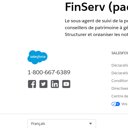
FinServ (pa
Le sous-agent de suivi de la p
conseillers de patrimoine à gé
Structurer et organiser les no
Classez les tâches de suivi da
notes de réunion sont disponib
SALESFO
ÉDITIONS REQUISES
Déclarati
1-800-667-6389
Disponible avec : Lightning Exp
Déclaratio
Conditions
Disponible avec :
Professional
E
Directive
Centre de
Vos
Pour utiliser Financial Services 
Select Org
Français