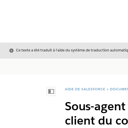
Fermer
Ce texte a été traduit à l’aide du système de traduction automatiq
AIDE DE SALESFORCE
DOCUME
Vous êtes ici :
Afficher la table des matières
Sous-agent 
client du c