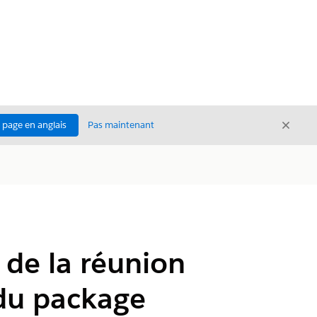
Ferme
a page en anglais
Pas maintenant
Fermer
n de la réunion
 du package