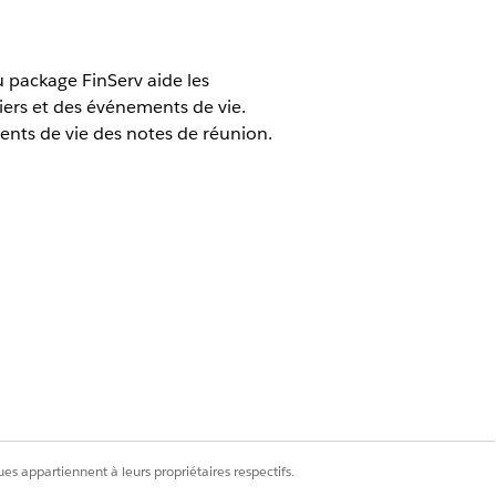
u package FinServ aide les
ciers et des événements de vie.
ments de vie des notes de réunion.
documentation des résultats. Si des
Extension
es appartiennent à leurs propriétaires respectifs.