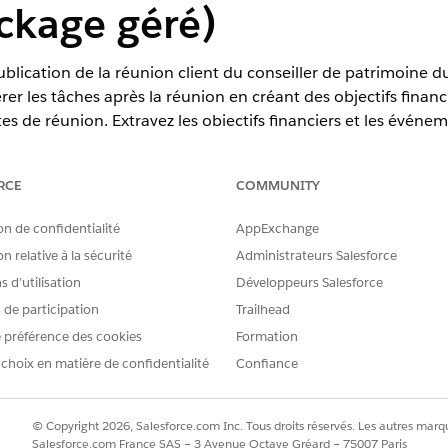
ckage géré)
ublication de la réunion client du conseiller de patrimoine d
rer les tâches après la réunion en créant des objectifs finan
tes de réunion. Extrayez les objectifs financiers et les événe
ns des catégories telles que la planification financière ou la 
les, utilisez cette rubrique.
RCE
COMMUNITY
on de confidentialité
AppExchange
erience
n relative à la sécurité
Administrateurs Salesforce
 d’utilisation
Développeurs Salesforce
dition,
Enterprise
Edition et
Unlimited
Edition
s de participation
Trailhead
 préférence des cookies
AUTORISATIONS REQUISES
Formation
 choix en matière de confidentialité
Confiance
Cloud :
Financial Services Cloud 
OU
© Copyright 2026, Salesforce.com Inc. Tous droits réservés. Les autres marqu
Salesforce.com France SAS – 3 Avenue Octave Gréard – 75007 Paris
Fondation FSC