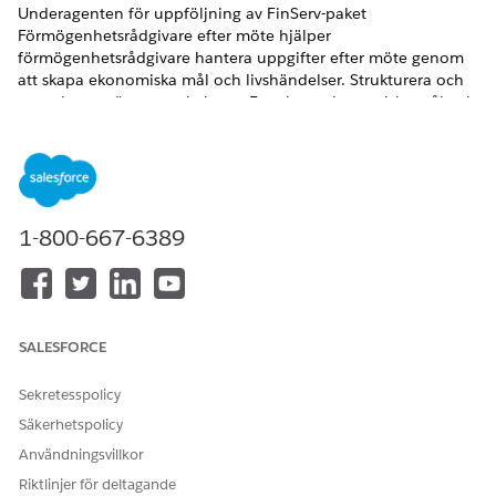
Underagenten för uppföljning av FinServ-paket
Förmögenhetsrådgivare efter möte hjälper
förmögenhetsrådgivare hantera uppgifter efter möte genom
att skapa ekonomiska mål och livshändelser. Strukturera och
organisera mötesanteckningar. Extrahera ekonomiska mål och
livshändelser från mötesanteckningarna. Klassificera
uppföljningsuppgifter i kategorier som ekonomisk planering
eller dokumentera resultat. Om mötesanteckningar är
tillgängliga, använd detta ämne.
VERSIONER SOM KRÄVS
1-800-667-6389
Tillgängliga i: Lightning Experience
Tillgängliga i:
Professional
,
Enterprise
och
Unlimited
Edition
SALESFORCE
BEHÖRIGHETER SOM BEHÖVS
Sekretesspolicy
Säkerhetspolicy
Använda Financial Services
Financial Services Cloud-
Cloud:
tillägg
Användningsvillkor
Riktlinjer för deltagande
ELLER