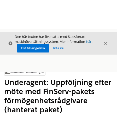
Den här texten har översatts med Salesforces
maskinöversättningssystem. Mer information
här
.
Stäng
Stäng
Stäng
Byt till engelska
Inte nu
Innehållsförteckningar
Visa innehållsförteckning
Underagent: Uppföljning efter
möte med FinServ-pakets
förmögenhetsrådgivare
(hanterat paket)