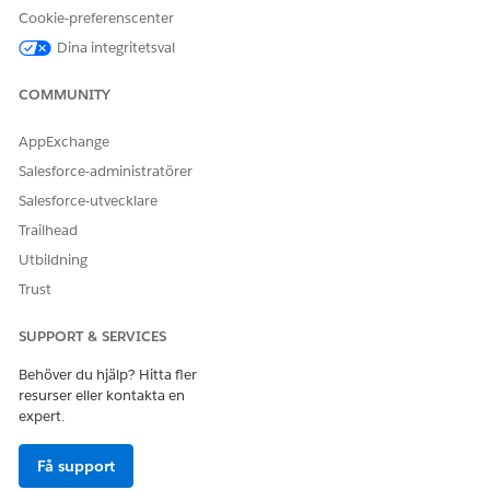
Cookie-preferenscenter
FSC Foundation
Dina integritetsval
ELLER
COMMUNITY
FSC-försäljning
ELLER
AppExchange
FSC-tjänst
Salesforce-administratörer
Använda hjälp för
Användarbehörigheten
Salesforce-utvecklare
finansrådgivare i FinServ-
Einstein för Financial
Trailhead
paket:
Services
Utbildning
OCH
Trust
Inställningen Bistånd för
ekonomisk rådgivare
SUPPORT & SERVICES
Använda Agentforce:
Behörighetsuppsättningen
Behöver du hjälp? Hitta fler
Agentplattformsbyggare
resurser eller kontakta en
expert.
Köra uppmaningsmallar:
Användarbehörigheten Kör
uppmaningsmallar
Få support