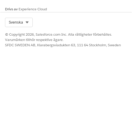
Detta är en funktion i det hanterade paketet Financial
Services Cloud.
Drivs av
Experience Cloud
Underagentdetaljer
Select Org
Svenska
API-namn
FinServPkgWealthAdvisorCli
© Copyright 2026, Salesforce.com Inc. Alla rättigheter förbehålles.
entPostMeetingFollowUp
Varumärken tillhör respektive ägare.
SFDC SWEDEN AB, Klarabergsviadukten 63, 111 64 Stockholm, Sweden
Inkluderade agentåtgärder
Skapa finansmål för FinServ-
paket
Skapa livshändelse i FinServ-
paket
FinServ-paketextraherar
ekonomiska mål
Livshändelser för
extrahering av FinServ-paket
Mötensanteckningar för
finansrådgivare i FinServ-
paketstruktur