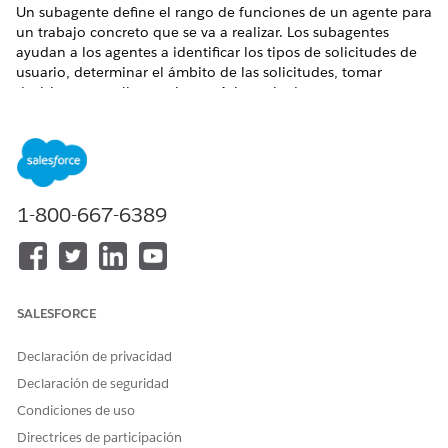
Un subagente define el rango de funciones de un agente para
un trabajo concreto que se va a realizar. Los subagentes
ayudan a los agentes a identificar los tipos de solicitudes de
usuario, determinar el ámbito de las solicitudes, tomar
decisiones y realizar acciones. Asistencia de asesores
financieros contiene una biblioteca de subagentes diseñada
para asesores financieros para ayudar a los clientes.
EDICIONES NECESARIAS
1-800-667-6389
Disponible en: Lightning Experience
Disponible en:
Professional Edition
,
Enterprise Edition
y
Unlimited Edition
SALESFORCE
Esta es una función de paquete gestionado de Financial
Services Cloud.
Declaración de privacidad
Subagente: Preparación de reuniones de clientes de
Declaración de seguridad
Asesor patrimonial de paquete FinServ (paquete
gestionado)
Condiciones de uso
El subagente Preparación de reuniones de clientes Asesor
Directrices de participación