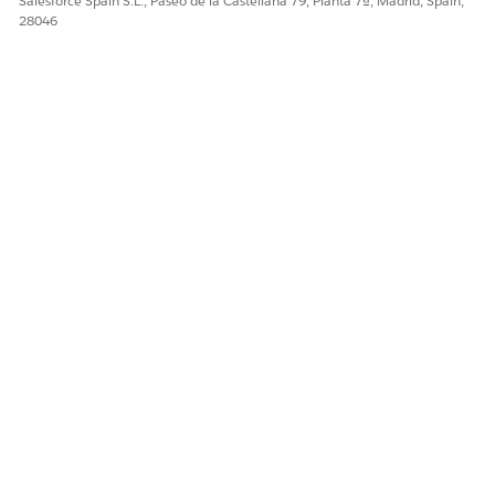
Salesforce Spain S.L., Paseo de la Castellana 79, Planta 7ª, Madrid, Spain,
28046
¿RESOLVIÓ ESTE ARTÍCULO SU PROBLEMA?
¡Háganos saber cómo podemos mejorar!
Sí
No