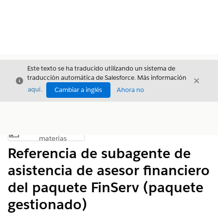
Este texto se ha traducido utilizando un sistema de
traducción automática de Salesforce. Más información
Cerrar
Cerrar
Cerrar
aquí
.
Cambiar a inglés
Ahora no
Índice de
Mostrar índice de materias
materias
Referencia de subagente de
asistencia de asesor financiero
del paquete FinServ (paquete
gestionado)