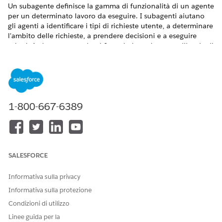
Un subagente definisce la gamma di funzionalità di un agente
per un determinato lavoro da eseguire. I subagenti aiutano
gli agenti a identificare i tipi di richieste utente, a determinare
l'ambito delle richieste, a prendere decisioni e a eseguire
azioni. Assistenza consulenti finanziari contiene una libreria di
agenti secondari progettata per consentire ai consulenti
finanziari di aiutare i clienti.
VERSIONI (EDITION) RICHIESTE
1-800-667-6389
Disponibile nelle versioni: Lightning Experience
Disponibile in:
Professional Edition
,
Enterprise Edition
e
Unlimited Edition
SALESFORCE
Si tratta di una funzione del pacchetto gestito Financial
Services Cloud.
Informativa sulla privacy
Subagente: Preparazione dell'incontro del cliente
Informativa sulla protezione
consulente patrimoniale del pacchetto FinServ (pacchetto
gestito)
Condizioni di utilizzo
Il subagente Preparazione incontro cliente di FinServ
Linee guida per la