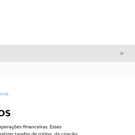
Fecha
Fechar
LOUD
os
operações financeiras. Esses
izar tarefas de rotina, da criação