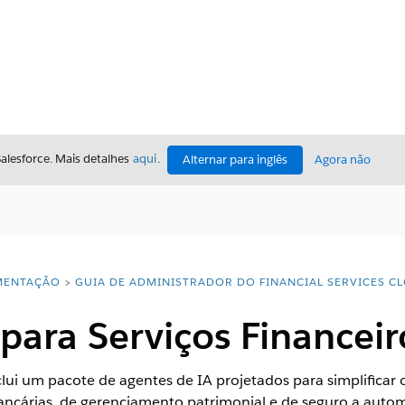
Salesforce. Mais detalhes
aqui
.
Alternar para inglês
Agora não
ENTAÇÃO
GUIA DE ADMINISTRADOR DO FINANCIAL SERVICES C
para Serviços Financeir
clui um pacote de agentes de IA projetados para simplificar 
ncárias, de gerenciamento patrimonial e de seguro a automat