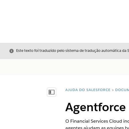
Fechar
Este texto foi traduzido pelo sistema de tradução automática da 
AJUDA DO SALESFORCE
DOCUM
Você está aqui:
Mostrar índice
Agentforce 
O Financial Services Cloud in
agentes ajudam as equipes ba