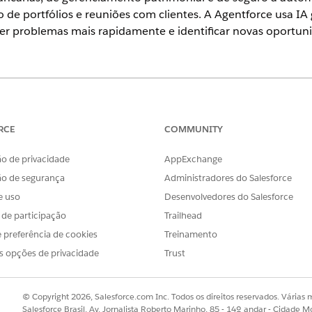
 de portfólios e reuniões com clientes. A Agentforce usa IA
ver problemas mais rapidamente e identificar novas oportun
ience
erprise
e
Unlimited
Editions
RCE
COMMUNITY
o bancário
ipes de relacionamento de gerenciar as atividades de reunião co
o de privacidade
AppExchange
ip Assistance, um agente auxiliar de IA pessoal integrado ao Finan
ão de segurança
Administradores do Salesforce
o de rotina e ajuda os gerentes de relacionamento a facilmente ca
e uso
Desenvolvedores do Salesforce
s relacionados sem esforço. Com o Agente de assistência de relaci
icar rapidamente novas oportunidades, registrá-las no sistema e 
s de participação
Trailhead
essidades, os itens de ação e as principais decisões de negócio do
 preferência de cookies
Treinamento
igente as necessidades, desafios ou mudanças futuros do seu clien
s opções de privacidade
Trust
io
© Copyright 2026, Salesforce.com Inc. Todos os direitos reservados. Várias m
vice Assistance inclui dois modelos predefinidos, para promover 
Salesforce Brasil, Av. Jornalista Roberto Marinho, 85 - 14º andar - Cidade M